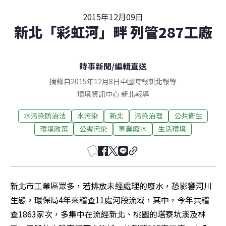
2015年12月09日
新北「彩虹河」畔 列管287工廠
時事新聞
/
編輯直送
摘錄自2015年12月8日中國時報新北報導
環境資訊中心
新北
報導
水污染防治法
水污染
新北
污染治理
公共衛生
環境政策
公害污染
事業廢水
生活環境
新北市工業區眾多，若排放未經處理的廢水，恐影響河川
生態，環保局4年來稽查11處河段流域，其中，今年共稽
查1863家次，多集中在流經新北、桃園的塔寮坑溪及林