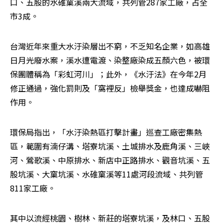
口、五股的水碓窠溪兩大流域，共列管287家工廠，占全
市3成。
台灣近年來重大水汙染層出不窮，不乏知名企業，如高雄
日月光廢水案，溪水遭電渡、染整廠染成五顏六色，被環
保團體稱為「彩虹河川」；此外，《水汙法》在今年2月
修正通過，強化罰則及「窩裡反」檢舉獎金，也達成嚇阻
作用。
環保局指出，「水汙染熱區打擊計畫」巡查工廠密集熱
區，範圍有湳仔溝、塔寮坑溪、土城排水及鹿角溪、三峽
河、鶯歌溪、中原排水、新店中正路排水、觀音坑溪、五
股坑溪、大窠坑溪、水碓窠溪等11處河段流域、共列管
811家工廠。
其中以流經桃園、樹林、新莊的塔寮坑溪，及林口、五股