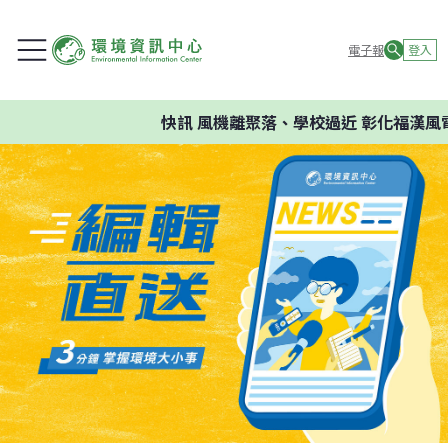
電子報
登入
快訊
風機離聚落、學校過近 彰化福漢風電