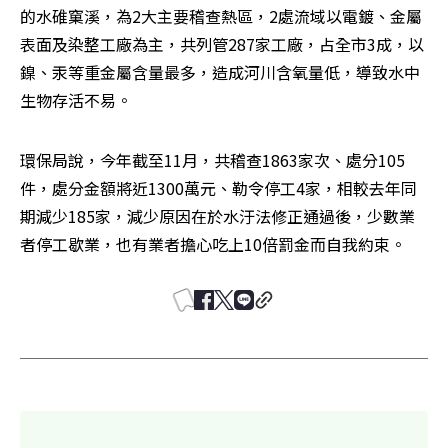
的水碓窠溪，為2大主要稽查熱區，2處流域以電鍍、金屬
表面及染整工廠為主，共列管287家工廠，占全市3成，以
鎳、汞等重金屬含量最多，造成河川含氧量低，導致水中
生物存活不易。
環保局說，今年截至11月，共稽查1863家次、處分105
件，處分金額將近1300萬元、勒令停工4家，相較去年同
期減少185家，減少原因在於水汙法修正通過後，少數業
者停工歇業，也有業者擔心吃上10倍罰金而自我約束。