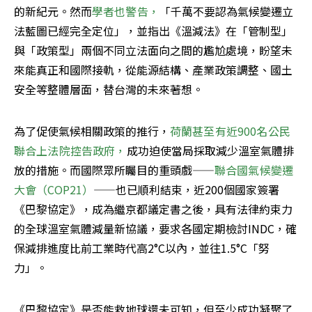
的新紀元。然而
學者也警告，
「千萬不要認為氣候變遷立
法藍圖已經完全定位」，並指出《溫減法》在「管制型」
與「政策型」兩個不同立法面向之間的尷尬處境，盼望未
來能真正和國際接軌，從能源結構、產業政策調整、國土
安全等整體層面，替台灣的未來著想。
為了促使氣候相關政策的推行，
荷蘭甚至有近900名公民
聯合上法院控告政府，
成功迫使當局採取減少溫室氣體排
放的措施。而國際眾所矚目的重頭戲——
聯合國氣候變遷
大會（COP21）
——也已順利結束，近200個國家簽署
《巴黎協定》，成為繼京都議定書之後，具有法律約束力
的全球溫室氣體減量新協議，要求各國定期檢討INDC，確
保減排進度比前工業時代高2°C以內，並往1.5°C「努
力」。
《巴黎協定》是否能救地球還未可知，但至少成功凝聚了