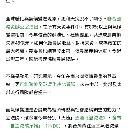
年。
全球暖化與氣候變遷現象，更和天災脫不了關係。
聯合國
減災辦公室指出，
在所有天災事件中，有80%以上與氣候
變遷相關。今年侵台的蘇迪勒、杜鵑颱風，共造成農業損
失達46億元。如何保護農民收益、對抗天災，成為政策的
最大考驗。農委會也總算發出第一張農業產物保單，今起
試辦三年，盼能盡速協助農民復耕。
不僅是颱風，研究顯示，今年在南台灣疫情嚴重的登革
熱，更
可能隨著全球暖化往北蔓延
，未來中部、北部及東
部流行風險都會提升。
而氣候變遷是否能成為經濟轉型與社會結構調整的動力？
立法院、環保署今年分別「火速」
通過《溫減法》
、
發布
「自主減碳承諾」（INDC）
，將台灣帶往溫室氣體減量