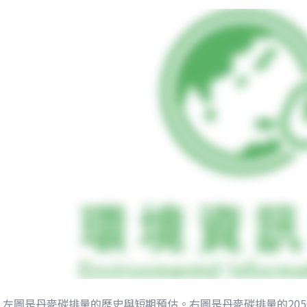
左圖是丹麥碳排量的歷史與短期預估。右圖是丹麥碳排量的2050年預估。來