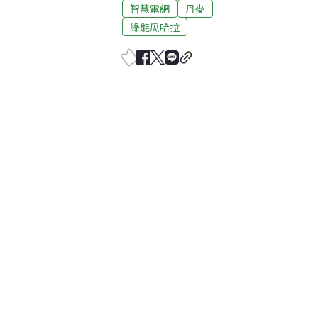
智慧電網
丹麥
綠能瓜哈拉