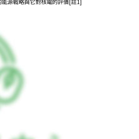
能源戰略與它對核電的評價[註1]