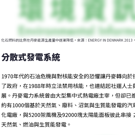
化石燃料的比例在丹麥能源生產量中逐漸降低。來源：ENERGY IN DENMARK 2013，Danis
分散式發電系統
1970年代的石油危機與對核能安全的恐懼讓丹麥轉向
了政府，在1988年時立法禁用核能，也連結起社運人
展。丹麥電力系統曾由大型集中式熱電廠主宰，但卻已
約有1000個基於天然氣、廢料、沼氣與生質能發電的汽
化電廠，與5200架風機及92000塊太陽能面板彼此串
天然氣、燃油與生質能發電。