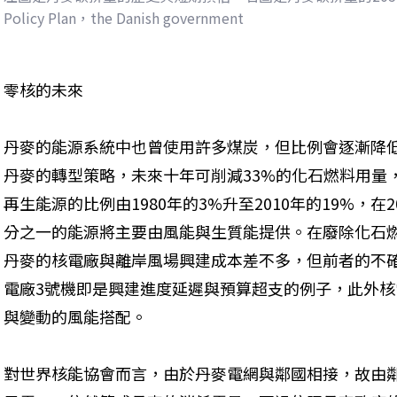
Policy Plan，the Danish government
零核的未來
丹麥的能源系統中也曾使用許多煤炭，但比例會逐漸降
丹麥的轉型策略，未來十年可削減33%的化石燃料用量
再生能源的比例由1980年的3%升至2010年的19%，在
分之一的能源將主要由風能與生質能提供。在廢除化石
丹麥的核電廠與離岸風場興建成本差不多，但前者的不確定性
電廠3號機即是興建進度延遲與預算超支的例子，此外
與變動的風能搭配。
對世界核能協會而言，由於丹麥電網與鄰國相接，故由