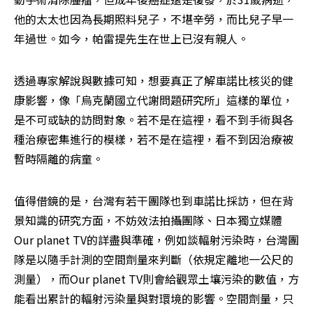
他的太太也因為長期照料兒子，不堪辛勞，而比兒子早一
年過世。如今，帕雷提先生在世上已沒有親人。
透過專家解說與數據可知，想要真正了解車諾比核災的健
康影響，像「烏克蘭國立代謝問題研究所」這樣的單位，
是不可或缺的訪問對象。若不是在這裡，看不到手術與各
種治療密集進行的模樣，若不是在這裡，看不到因治療被
暫時隔離的病童。
值得借鏡的是，台灣有若干團隊也到車諾比採訪，但在背
景知識的研究方面，不妨效法拍攝團隊、日本獨立媒體
Our planet TV的詳盡與準確，例如談輻射污染時，台灣團
隊是以隨手計測的空間劑量來判斷（依規定離地一公尺的
測量），而Our planet TV則會給觀眾土壤污染的數值，方
能看出累計的輻射污染量與對環境的影響。空間劑量，只