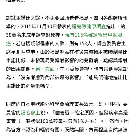
認識車諾比之餘，不免要回頭看看福島。如同各媒體所報
導的，2015年11月30日發表的
福島縣健康調查
指出，約
38萬名未成年調查對象裡，
現有115名確定罹患甲狀腺
癌
，若包括疑似罹患的人數，則有153人，調查委員會主
席星北斗重申，由於福島縣民在核災當時輻射被曝劑量比
車諾比低，未發現易受輻射影響的幼兒發病，難認與輻射
的因果關係。
另一方面，
在同委員會裡，也有其他專家認
為，「沒有考慮到內部被曝的影響」「能夠明確地指出比
車諾比的劑量低嗎？」
同席的日本甲狀腺外科學會前理事長清水一雄，則在同委
員會的
記者會上
說，「儘管還不確定原因，但發病率高是
事實（一般狀況100萬孩童裡只有1位左右）。」然而，因
為官方不認為和輻射有關，既然無關，負責程度自然無法