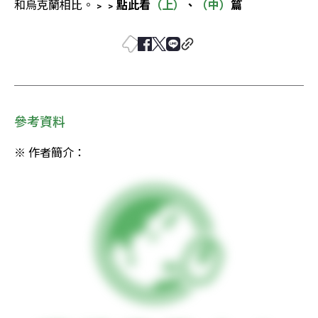
和烏克蘭相比。
﹥﹥點此看
（上）
、
（中）
篇
參考資料
※ 作者簡介：