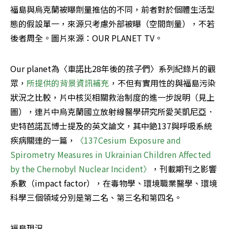
福島與烏克蘭被曝劑量推估的不同，前者對於個體生活型
態的假設單一，來源只考慮外部被曝（空間劑量），不若
後者周全。圖片來源：OUR PLANET TV。
Our planet為〈車諾比28年後的孩子們〉系列紀錄片的觀
眾，
所提供的背景資訊補充
，不但有實用性的與福島污染
狀況之比較，片中核災相關救治制度的進一步說明（見上
圖），連片中烏克蘭國立放射線醫學研究所愛芙凱尼亞．
史特芭諾瓦博士提及的英文論文，其中銫137與呼吸系統
疾病關連的一篇，
〈137Cesium Exposure and 
Spirometry Measures in Ukrainian Children Affected 
by the Chernobyl Nuclear Incident〉
，刊載期刊之影響
系數（impact factor），在毒物學、環境職業醫學、環境
科學三個領域分別是第二名、第三名和第四名。
福島現況