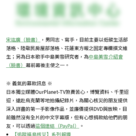
宋竑廣（臉書）
，男同志、寫手，目前主要以低碳生活部
落格、陸敬民房屋部落格、花蓮東方報之固定專欄撰文維
生；另為日本歌手中島美雪研究者，為
中島美雪介紹會
（臉書）
幕前幕後主使之一。
※ 義氣的募款訊息 ※ 

日本獨立媒體OurPlanet-TV煞費苦心，博覽資料、千里迢
迢，遠赴烏克蘭等地拍攝紀錄片，為關心核災的朋友提供
深入詳盡的第一手影像作品，並廉價提供DVD與放映，目
前雖然沒有全片的中文字幕版，但有心想捐款給他們的朋
友，可以透過
這個連結（PayPal）
。
【追蹤福島核災】系列報導