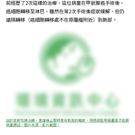
前經歷了2次這樣的治療，這位病童在甲狀腺癌手術後，
癌細胞轉移至淋巴，雖然在第2次手術後症狀緩解，但仍
遠隔轉移（癌細胞轉移處不在原腫瘤附近）到肺部。
由於放射性碘治療，會讓身上暫時會有較高的輻射，得透過監視器畫面才能跟
病童通話。圖片來源：影片截圖。