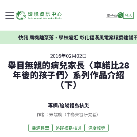
電子報
登入
快訊
風機離聚落、學校過近 彰化福漢風電案環委建議不應開發
2016年02月02日
舉目無親的病兒家長〈車諾比28
年後的孩子們〉系列作品介紹
（下）
專欄
/
追蹤福島核災
作者：宋竑廣（中島美雪研究者）
能源轉型
追蹤福島核災
深度報導