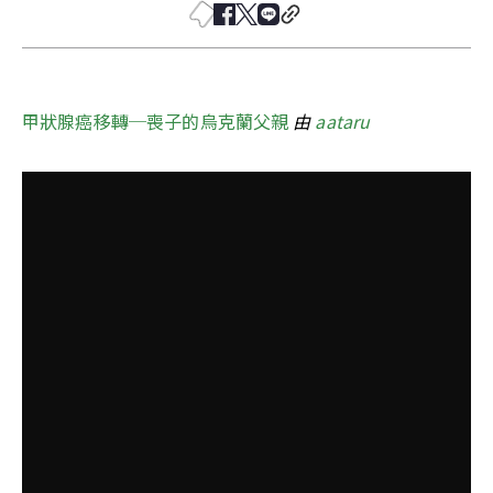
甲狀腺癌移轉─喪子的烏克蘭父親
由 
aataru