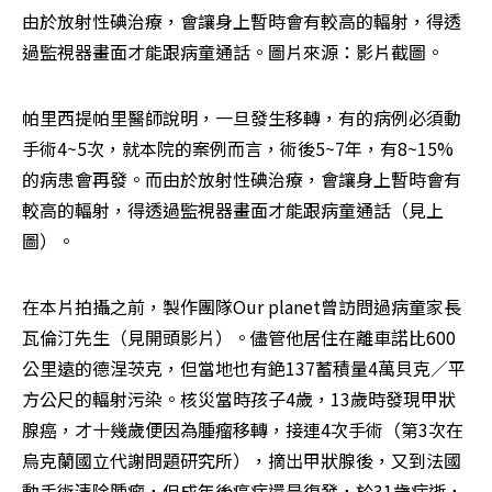
由於放射性碘治療，會讓身上暫時會有較高的輻射，得透
過監視器畫面才能跟病童通話。圖片來源：影片截圖。
帕里西提帕里醫師說明，一旦發生移轉，有的病例必須動
手術4~5次，就本院的案例而言，術後5~7年，有8~15%
的病患會再發。而由於放射性碘治療，會讓身上暫時會有
較高的輻射，得透過監視器畫面才能跟病童通話（見上
圖）。
在本片拍攝之前，製作團隊Our planet曾訪問過病童家長
瓦倫汀先生（見開頭影片）。儘管他居住在離車諾比600
公里遠的德涅茨克，但當地也有銫137蓄積量4萬貝克／平
方公尺的輻射污染。核災當時孩子4歲，13歲時發現甲狀
腺癌，才十幾歲便因為腫瘤移轉，接連4次手術（第3次在
烏克蘭國立代謝問題研究所），摘出甲狀腺後，又到法國
動手術清除腫瘤，但成年後癌症還是復發，於31歲病逝，