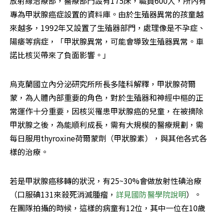
放射線治療部，醫療部門設有175床，職員600人，所內有
專為甲狀腺癌症設置的資料庫。由於生殖器異常的孩童越
來越多，1992年又設置了生殖器部門，處理像是不孕症、
陽痿等病症，「甲狀腺異常，可能會導致生殖器異常。車
諾比核災帶來了負面影響。」
烏克蘭國立內分泌研究所所長多隆科解釋，甲狀腺荷爾
蒙，為人體內部重要的角色，對於生殖器和神經中樞的正
常運作十分重要，因核災罹患甲狀腺癌的兒童，在被摘除
甲狀腺之後，為能順利成長，需有大規模的醫療規劃，需
每日服用thyroxine荷爾蒙劑（甲狀腺素），與其他各式各
樣的治療。
若是甲狀腺癌移轉的狀況，有25~30%會做放射性碘治療
（口服碘131來殺死消滅腫瘤，
詳見國防醫學院說明
）。
在團隊拍攝的時候，這樣的病童有12位，其中一位在10歲