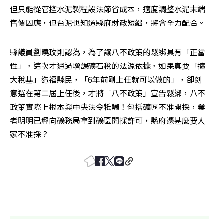
但只能從管控水泥製程設法節省成本，適度調整水泥末端
售價因應，但台泥也知道縣府財政短絀，將會全力配合。
縣議員劉曉玫則認為，為了讓八不政策的鬆綁具有「正當
性」，這次才通過增課礦石稅的法源依據，如果真要「擴
大稅基」造福縣民，「6年前剛上任就可以做的」，卻刻
意選在第二屆上任後，才將「八不政策」宣告鬆綁，八不
政策實際上根本與中央法令牴觸！包括礦區不准開採，業
者明明已經向礦務局拿到礦區開採許可，縣府憑甚麼要人
家不准採？