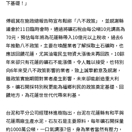
下基礎！」
傅崐萁在施政總報告時宣布鬆綁「八不政策」，並感謝縣
議會於11日臨時會時，通過將礦石稅由每公噸10元調高為
70元，預估每年將為花蓮縣帶入10億元以上稅收，過去6
年推動八不政策，主要在喚醒業者了解採取土石礦時，也
應該回饋花蓮，尤其油電民生物資大漲後未再回跌，10餘
年來卻只有花蓮的礦石不能漲價，令人難以接受，也特別
向6年來受八不政策影響的業者，致上誠摯歉意及感謝，
雖政策實施期間對業者產生影響，未來卻能創造重大利
多，礦石開採特別稅更能為福鄉利民的政策奠定基礎、回
饋地方，為花蓮世世代代帶來利基。
台泥和平分公司經理林進樹指出，台泥在花蓮縣有和平與
花蓮兩廠生產水泥，石灰石是主要原料，每年礦石開採量
約1000萬公噸，一口氣調漲7倍，身為業者當然有壓力，