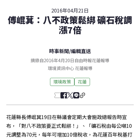
2016年04月21日
傅崐萁：八不政策鬆綁 礦石稅調
漲7倍
時事新聞
/
編輯直送
摘錄自2016年4月20日自由時報花蓮報導
環境資訊中心
花蓮
報導
環境政策
花蓮
花蓮縣長傅崐萁19日在縣議會定期大會施政總報告時宣
布，「對八不政策要正式鬆綁！」、「礦石稅由每公噸10
元調整為70元，每年可增加10億稅收，為花蓮百年稅基打