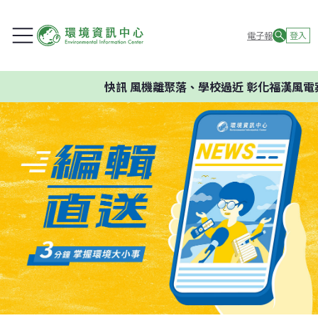
電子報
登入
快訊
風機離聚落、學校過近 彰化福漢風電案