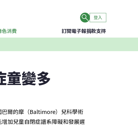
登入
綠色消費
訂閱電子報
捐款支持
症童變多
的摩（Baltimore）兒科學術
能增加兒童自閉症譜系障礙和發展遲