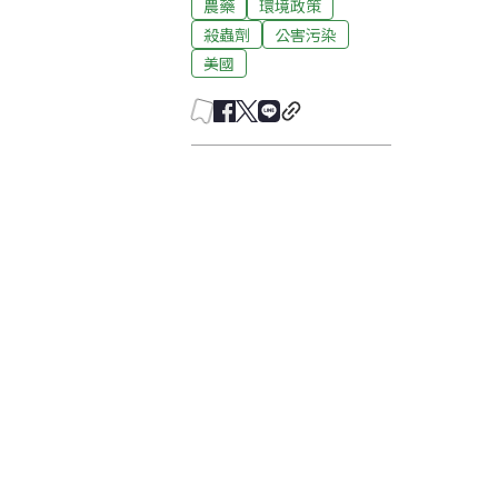
農藥
環境政策
殺蟲劑
公害污染
美國