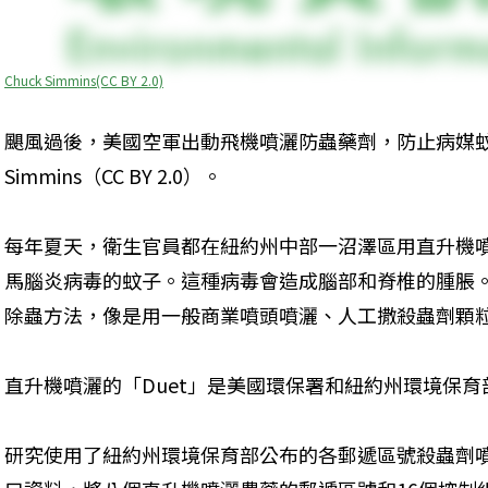
Chuck Simmins(CC BY 2.0)
颶風過後，美國空軍出動飛機噴灑防蟲藥劑，防止病媒蚊孳
Simmins（CC BY 2.0）。
每年夏天，衛生官員都在紐約州中部一沼澤區用直升機
馬腦炎病毒的蚊子。這種病毒會造成腦部和脊椎的腫脹
除蟲方法，像是用一般商業噴頭噴灑、人工撒殺蟲劑顆
直升機噴灑的「Duet」是美國環保署和紐約州環境保
研究使用了紐約州環境保育部公布的各郵遞區號殺蟲劑噴