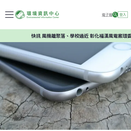
電子報
登入
快訊
風機離聚落、學校過近 彰化福漢風電案環委建