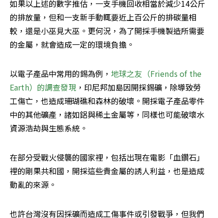
如果以上述的數字推估，一支手機回收相當於減少14公斤
的排放量，但和一支新手動輒要近上百公斤的排碳量相
較，還是小巫見大巫。更何況，為了開採手機製造所需要
的金屬，就會造成一定的環境負擔。
以電子產品中常用的錫為例，
地球之友（Friends of the 
Earth）的調查發現
，印尼邦加島因開採錫礦，除導致勞
工傷亡，也造成珊瑚礁和森林的破壞。開採電子產品零件
中的其他礦產，諸如鋁與稀土金屬等，同樣也可能破壞水
資源浩劫與生態系統。
在部分受戰火侵襲的國家裡，包括出現在電影「血鑽石」
裡的剛果共和國，開採這些貴金屬的誘人利益，也是造成
動亂的來源。
也許台灣沒有因採礦而造成工傷事件或引發戰爭，但我們