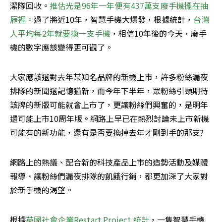
潔隊回收。
推估光是96年一年便有437萬支廢手機擺在抽
屜裡。
過了將近10年，智慧手機大爆發，根據統計，
台灣
人平均每2年就要換一支手機
，相信10年後的今天，廢手
機的數字應該變得更可觀了。
大家應該還對去年某知名品牌的新機上市，許多粉絲漏夜
排隊的新聞還記憶猶新，而今年下半年，眾粉絲引頸期待
該牌的新版可能就會上市了，更讓粉絲們興奮的，是明年
還可能上市10周年版。網路上早已在熱烈討論未上市新機
可能有的新功能，還有是否要換掉去年才剛到手的那支?
網路上的熱議、配合新的科技產品上市的造勢活動及媒體
報導、讓粉絲們漏夜排隊的飢餓行銷，都更加深了大家對
於新手機的渴望。
根據
英國社會企業Restart Project 統計
，一隻智慧手機