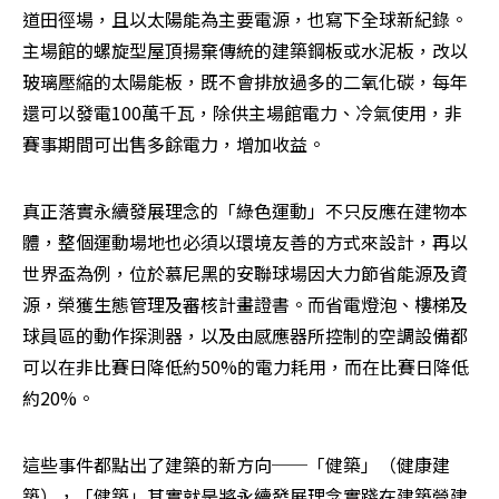
道田徑場，且以太陽能為主要電源，也寫下全球新紀錄。
主場館的螺旋型屋頂揚棄傳統的建築鋼板或水泥板，改以
玻璃壓縮的太陽能板，既不會排放過多的二氧化碳，每年
還可以發電100萬千瓦，除供主場館電力、冷氣使用，非
賽事期間可出售多餘電力，增加收益。
真正落實永續發展理念的「綠色運動」不只反應在建物本
體，整個運動場地也必須以環境友善的方式來設計，再以
世界盃為例，位於慕尼黑的安聯球場因大力節省能源及資
源，榮獲生態管理及審核計畫證書。而省電燈泡、樓梯及
球員區的動作探測器，以及由感應器所控制的空調設備都
可以在非比賽日降低約50%的電力耗用，而在比賽日降低
約20%。
這些事件都點出了建築的新方向──「健築」（健康建
築），「健築」其實就是將永續發展理念實踐在建築營建