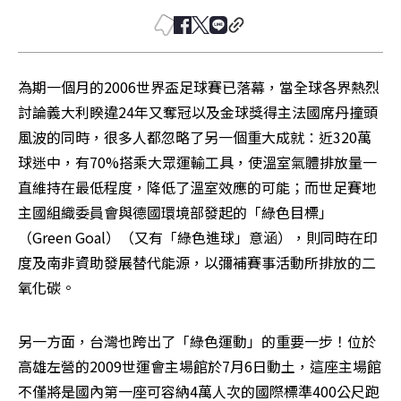
為期一個月的2006世界盃足球賽已落幕，當全球各界熱烈
討論義大利睽違24年又奪冠以及金球獎得主法國席丹撞頭
風波的同時，很多人都忽略了另一個重大成就：近320萬
球迷中，有70%搭乘大眾運輸工具，使溫室氣體排放量一
直維持在最低程度，降低了溫室效應的可能；而世足賽地
主國組織委員會與德國環境部發起的「綠色目標」
（Green Goal）（又有「綠色進球」意涵），則同時在印
度及南非資助發展替代能源，以彌補賽事活動所排放的二
氧化碳。
另一方面，台灣也跨出了「綠色運動」的重要一步！位於
高雄左營的2009世運會主場館於7月6日動土，這座主場館
不僅將是國內第一座可容納4萬人次的國際標準400公尺跑