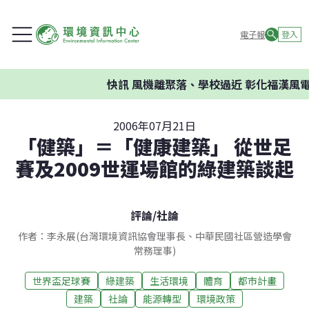
電子報
登入
快訊
風機離聚落、學校過近 彰化福漢風電
2006年07月21日
「健築」＝「健康建築」 從世足
賽及2009世運場館的綠建築談起
評論
/
社論
作者：李永展(台灣環境資訊協會理事長、中華民國社區營造學會
常務理事)
世界盃足球賽
綠建築
生活環境
體育
都市計畫
建築
社論
能源轉型
環境政策