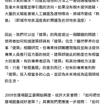
物對冷氣的需求，而達此理想的方法之一是透過種植樹木
及灌木來擋風並導引風的流向。如果沒有樹木提供遮蔽，
大量的太陽能會被人工鋪面及建物吸收，將城市變成「熱
島」（即城市地表溫度高於周邊及近郊地表溫度）。
因此，我們可以從「健築」的角度提出一個關鍵的問題：
使用者如何知道建築師具有「健築」信念？雖然學界在從
事「健築」相關研究，但專業技師團體現階段並無法提供
專業人員進行這方面的檢定。建築師彼此的態度也有相當
大的差異，有的專業者認為「健築」和其他傳統方法雷
同，只是「新瓶舊瓶」的差別而已，但有的專業者則對
「健築」投入相當多的心血，並認為未來將成為這個領域
的主流。
2009世運場館正要開始興建，或許大家會問：「如何把世
運場館蓋成好建築？」其實我們更應進一步提問：「如何