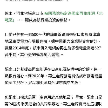
近來，河北省張家口市 
被國務院指定為國家再生能源「示
範區」
 ，一躍成為該行業投資的焦點。
目前已經有一條500千伏的輸電線路將張家口市與京津冀
地區主要電力市場相連接。據中國電力企業聯合會估計，
截至2014年底，該市併入電網的再生能源發電量高達627
萬千瓦，其中近95%為風力發電 ​​。
張家口計劃提高再生能源在自身能源結構中的份額，這一
點很有雄心。到2020年，再生能源發電將佔該市發電總量
的至少55%，足以讓中國其他城市黯然失色。
但張家口模式是否一定適用於其他地區？ 畢竟，張家口是
第24屆冬季奧運會的共同舉辦地，再生能源併網在這裡取