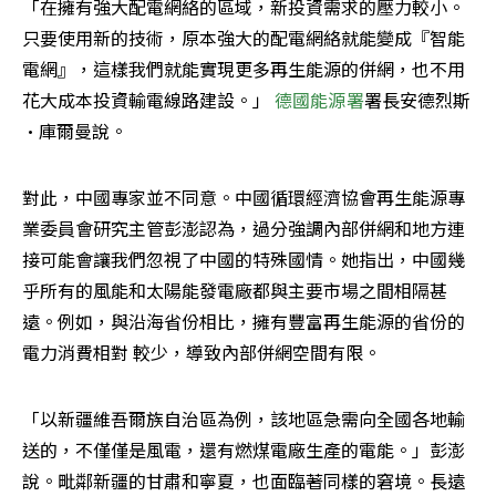
「在擁有強大配電網絡的區域，新投資需求的壓力較小。
只要使用新的技術，原本強大的配電網絡就能變成『智能
電網』，這樣我們就能實現更多再生能源的併網，也不用
花大成本投資輸電線路建設。」 
德國能源署
署長安德烈斯
·庫爾曼說。
對此，中國專家並不同意。中國循環經濟協會再生能源專
業委員會研究主管彭澎認為，過分強調內部併網和地方連
接可能會讓我們忽視了中國的特殊國情。她指出，中國幾
乎所有的風能和太陽能發電廠都與主要市場之間相隔甚
遠。例如，與沿海省份相比，擁有豐富再生能源的省份的
電力消費相對 ​​較少，導致內部併網空間有限。
「以新疆維吾爾族自治區為例，該地區急需向全國各地輸
送的，不僅僅是風電，還有燃煤電廠生產的電能。」彭澎
說。毗鄰新疆的甘肅和寧夏，也面臨著同樣的窘境。長遠