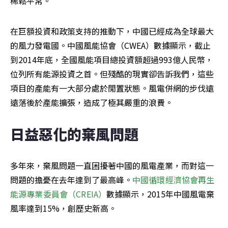
稀鬆平常。
在巨額投資和政策支持的推動下，中國已經成為全球最大
的風力發電​​國。中國風能協會（CWEA）數據顯示，截止
到2014年底，全國風能項目總投資額超過993億人民幣，
位列所有能源投資之首。但殘酷的現實卻告訴我們，這些
項目的產能有一大部分處於閒置狀態。風電併網的步伐遠
遠落後於產能擴張，造成了極其嚴重的浪費。
日益惡化的棄風問題
多年來，棄風問題一直困擾著中國的風電產業，而對這一
問題的擔憂在去年達到了最高峰。
中國循環經濟協會再生
能源專業委員會（CREIA）
數據顯示，2015年中國風電棄
風率達到15%，創歷史新高。