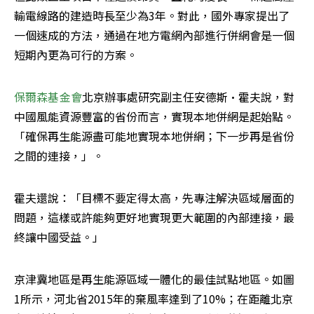
輸電線路的建造時長至少為3年。對此，國外專家提出了
一個速成的方法，通過在地方電網內部進行併網會是一個
短期內更為可行的方案。
保爾森基金會
北京辦事處研究副主任安德斯·霍夫說，對
中國風能資源豐富的省份而言，實現本地併網是起始點。
「確保再生能源盡可能地實現本地併網；下一步再是省份
之間的連接，」。
霍夫還說：「目標不要定得太高，先專注解決區域層面的
問題，這樣或許能夠更好地實現更大範圍的內部連接，最
終讓中國受益。」
京津冀地區是再生能源區域一體化的最佳試點地區。如圖
1所示，河北省2015年的棄風率達到了10%；在距離北京​