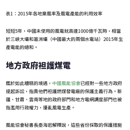
表1：2015年各地棄風率及風電產能的利用效率
短短5年，中國未使用的風電就高達1000億千瓦時，相當
於三峽大壩和葛洲壩（中國最大的兩個水電站）2015年生
產電能的總和。
地方政府袒護煤電
鑑於如此糟糕的境遇，
中國風能協會
已經對一些地方政府
提起訴訟，指責他們袒護燃煤發電廠的保護主義行為。新
疆、甘肅、雲南等地的政府部門和地方電網調度部門也被
指濫用行政權力，擾亂風電生產。
風能協會秘書長秦海岩解釋說，這些省份採取的保護措施