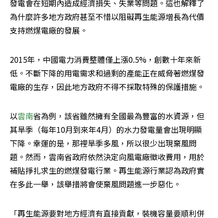
發電會在短期內造成經濟損失、失業等問題。這也解釋了
為什麼許多地方政府甚至不惜以阻礙再生能源增長為代價
支持燃煤電廠的發展。
2015年，中國電力消費整體僅上漲0.5%，創數十年來新
低。不斷下降的用電需求和過剩的產能正在威脅著燃煤發
電廠的生存，因此地方政府不得不採取特殊的保護措施。
以
雲南
省為例，該省雖然擁有全國最為豐富的水資源，但
其旱季（每年10月到來年4月）的水力發電​​量會出現明顯
下降。幸運的是，那裡旱季多風，所以很少出現棄風問
題。然而，雲南省政府依然決定向風電廠徵收費用，用於
補貼掙扎求生的燃煤發電行業。再生能源行業認為政府實
在多此一舉，該舉措將會使棄風問題進一步惡化。
「再生能源要對地方經濟有直接貢獻，裝機容量要順利併