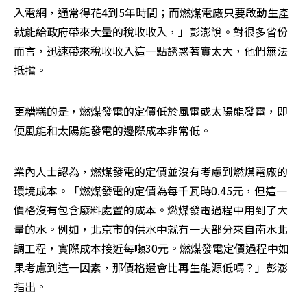
入電網，通常得花4到5年時間；而燃煤電廠只要啟動生產
就能給政府帶來大量的稅收收入，」彭澎說。對很多省份
而言，迅速​​帶來稅收收入這一點誘惑著實太大，他們無法
抵擋。
更糟糕的是，燃煤發電的定價低於風電或太陽能發電，即
便風能和太陽能發電的邊際成本非常低。
業內人士認為，燃煤發電的定價並沒有考慮到燃煤電廠的
環境成本。「燃煤發電的定價為每千瓦時0.45元，但這一
價格沒有包含廢料處置的成本。燃煤發電過程中用到了大
量的水。例如，北京市的供水中就有一大部分來自南水北
調工程，實際成本接近每噸30元。燃煤發電定價過程中如
果考慮到這一因素，那價格還會比再生能源低嗎？」彭澎
指出。