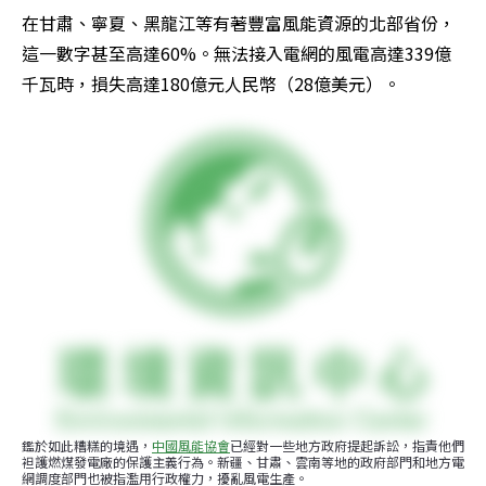
在甘肅、寧夏、黑龍江等有著豐富風能資源的北部省份，
這一數字甚至高達60%。無法接入電網的風電高達339億
千瓦時，損失高達180億元人民幣（28億美元）。
鑑於如此糟糕的境遇，
中國風能協會
已經對一些地方政府提起訴訟，指責他們
袒護燃煤發電廠的保護主義行為。新疆、甘肅、雲南等地的政府部門和地方電
網調度部門也被指濫用行政權力，擾亂風電生產。