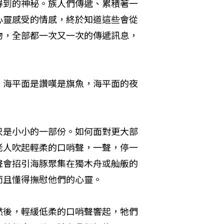
得到的神秘。族人們傳遞、累積著一
心靈感受的情感，終於知道這些會從
物，全部都一次又一次的傳遞訊息，
，海平面是讚嘆是旗魚，海平面的夜
。
只是小小的一部份。如何面對更大部
老人吹起輕柔的口哨聲，一聲，停一
聲會招引海豚聚集在獨木舟或舢舨的
而且懂得撫慰他們的心靈。
然後，輕緩低柔的口哨聲響起，牠們