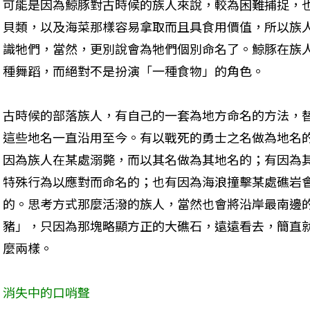
可能是因為鯨豚對古時候的族人來說，較為困難捕捉，
貝類，以及海菜那樣容易拿取而且具食用價值，所以族
識牠們，當然，更別說會為牠們個別命名了。鯨豚在族
種舞蹈，而絕對不是扮演「一種食物」的角色。
古時候的部落族人，有自己的一套為地方命名的方法，
這些地名一直沿用至今。有以戰死的勇士之名做為地名
因為族人在某處溺斃，而以其名做為其地名的；有因為
特殊行為以應對而命名的；也有因為海浪撞擊某處礁岩
的。思考方式那麼活潑的族人，當然也會將沿岸最南邊
豬」，只因為那塊略顯方正的大礁石，遠遠看去，簡直
麼兩樣。
消失中的口哨聲