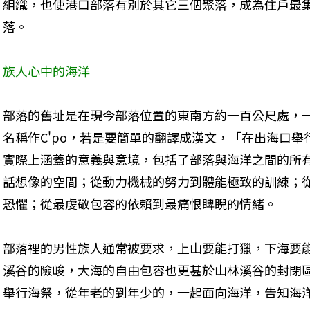
組織，也使港口部落有別於其它三個聚落，成為住戶最
落。
族人心中的海洋
部落的舊址是在現今部落位置的東南方約一百公尺處，
名稱作C'po，若是要簡單的翻譯成漢文，「在出海口舉
實際上涵蓋的意義與意境，包括了部落與海洋之間的所
話想像的空間；從動力機械的努力到體能極致的訓練；
恐懼；從最虔敬包容的依賴到最痛恨睥睨的情緒。
部落裡的男性族人通常被要求，上山要能打獵，下海要
溪谷的險峻，大海的自由包容也更甚於山林溪谷的封閉
舉行海祭，從年老的到年少的，一起面向海洋，告知海