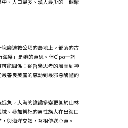
集中、人口最多、漢人最少的一個聚
一塊廣達數公頃的農地上。部落的古
行海祭」是她的意思。但C'po一詞
有可能關係：從哲學思考的層面到神
從最善良美麗的感動到最邪惡醜陋的
能捉魚。大海的詭譎多變更甚於山林
區域。參加祭祀的男性族人在出海口
洋，與海洋交談，互相傳送心意。