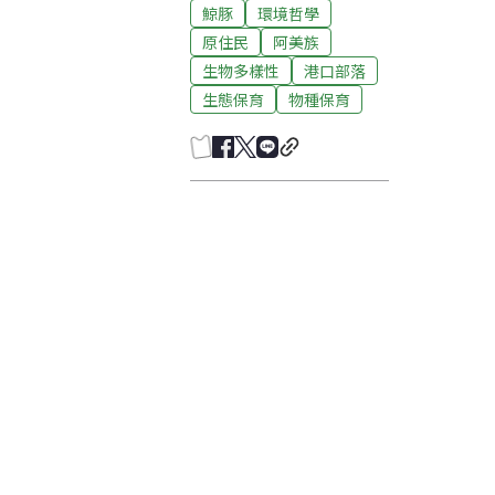
鯨豚
環境哲學
原住民
阿美族
生物多樣性
港口部落
生態保育
物種保育