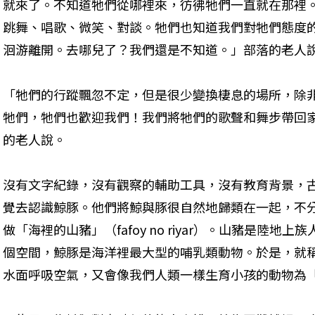
就來了。不知道牠們從哪裡來，彷彿牠們一直就在那裡
跳舞、唱歌、微笑、對談。牠們也知道我們對牠們態度
洄游離開。去哪兒了？我們還是不知道。」部落的老人
「牠們的行蹤飄忽不定，但是很少變換棲息的場所，除
牠們，牠們也歡迎我們！我們將牠們的歌聲和舞步帶回
的老人說。
沒有文字紀錄，沒有觀察的輔助工具，沒有教育背景，
覺去認識鯨豚。他們將鯨與豚很自然地歸類在一起，不
做「海裡的山豬」（fafoy no riyar）。山豬是陸
個空間，鯨豚是海洋裡最大型的哺乳類動物。於是，就
水面呼吸空氣，又會像我們人類一樣生育小孩的動物為