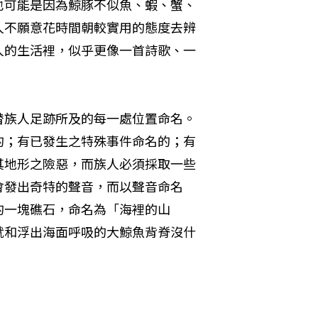
也可能是因為鯨豚不似魚、蝦、蟹、
人不願意花時間朝較實用的態度去辨
人的生活裡，似乎更像一首詩歌、一
替族人足跡所及的每一處位置命名。
的；有已發生之特殊事件命名的；有
其地形之險惡，而族人必須採取一些
會發出奇特的聲音，而以聲音命名
的一塊礁石，命名為「海裡的山
就和浮出海面呼吸的大鯨魚背脊沒什