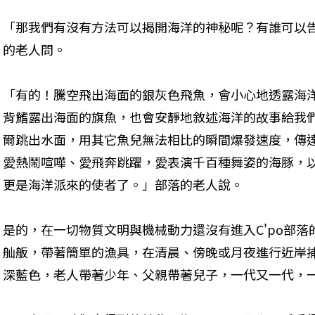
「那我們有沒有方法可以揭開海洋的神秘呢？有誰可以
的老人問。
「有的！騰空飛出海面的銀灰色飛魚，會小心地透露海
背鰭露出海面的旗魚，也會安靜地敘述海洋的故事給我
爾跳出水面，用其它魚兒無法相比的瞬間爆發速度，傳
愛熱鬧喧嘩、愛飛奔跳躍，愛表演千百種舞姿的海豚，
更是海洋派來的使者了。」部落的老人說。
是的，在一切物質文明與機械動力還沒有進入C'po部
舢舨，帶著簡單的漁具，在清晨、傍晚或月夜進行近岸
深藍色，老人帶著少年、父親帶著兒子，一代又一代，