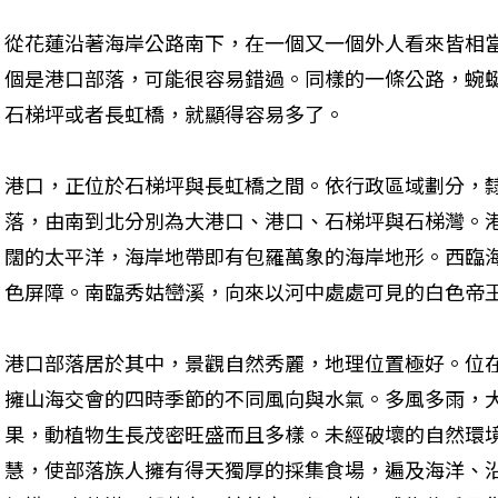
從花蓮沿著海岸公路南下，在一個又一個外人看來皆相
個是港口部落，可能很容易錯過。同樣的一條公路，蜿
石梯坪或者長虹橋，就顯得容易多了。
港口，正位於石梯坪與長虹橋之間。依行政區域劃分，
落，由南到北分別為大港口、港口、石梯坪與石梯灣。
闊的太平洋，海岸地帶即有包羅萬象的海岸地形。西臨
色屏障。南臨秀姑巒溪，向來以河中處處可見的白色帝
港口部落居於其中，景觀自然秀麗，地理位置極好。位
擁山海交會的四時季節的不同風向與水氣。多風多雨，
果，動植物生長茂密旺盛而且多樣。未經破壞的自然環
慧，使部落族人擁有得天獨厚的採集食場，遍及海洋、