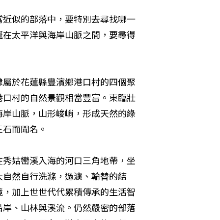
當近似的部落中，要特別去尋找哪一
蜒在太平洋與海岸山脈之間，要尋得
隸屬於花蓮縣豐濱鄉港口村的四個聚
港口村的自然景觀相當豐富。東臨壯
海岸山脈，山形峻峭，形成天然的綠
王石而聞名。
在秀姑巒溪入海的河口三角地帶，坐
大自然自行洗滌，過濾、輪替的結
境，加上世世代代累積傳承的生活智
沿岸、山林與溪流。仍然嚴密的部落