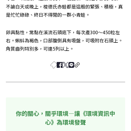
不論白天或晚上，梭德氏赤蛙都是這般的緊張、積極，真
是忙忙碌碌、終日不得閒的一群小青蛙。
卵具黏性，常黏在溪流石頭底下，每次產300～450粒左
右。蝌蚪為褐色，口部腹側具有吸盤，可吸附在石頭上。
角質齒列特別多，可達5列以上。
你的關心，關乎環境—讓《環境資訊中
心》為環境發聲