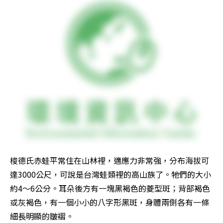
梭德氏赤蛙平常住在山林裡，適應力非常強，分布海拔可
達3000公尺，可說是台灣蛙類裡的高山族了。牠們的大小
約4～6公分。耳朵後方有一塊黑褐色的菱型斑；背部褐色
或灰褐色，有一個小小的八字形黑斑，身體兩側各有一條
細長明顯的皺褶。