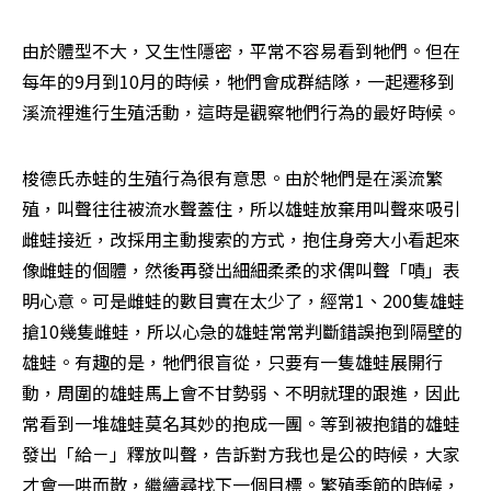
由於體型不大，又生性隱密，平常不容易看到牠們。但在
每年的9月到10月的時候，牠們會成群結隊，一起遷移到
溪流裡進行生殖活動，這時是觀察牠們行為的最好時候。
梭德氏赤蛙的生殖行為很有意思。由於牠們是在溪流繁
殖，叫聲往往被流水聲蓋住，所以雄蛙放棄用叫聲來吸引
雌蛙接近，改採用主動搜索的方式，抱住身旁大小看起來
像雌蛙的個體，然後再發出細細柔柔的求偶叫聲「嘖」表
明心意。可是雌蛙的數目實在太少了，經常1、200隻雄蛙
搶10幾隻雌蛙，所以心急的雄蛙常常判斷錯誤抱到隔壁的
雄蛙。有趣的是，牠們很盲從，只要有一隻雄蛙展開行
動，周圍的雄蛙馬上會不甘勢弱、不明就理的跟進，因此
常看到一堆雄蛙莫名其妙的抱成一團。等到被抱錯的雄蛙
發出「給－」釋放叫聲，告訴對方我也是公的時候，大家
才會一哄而散，繼續尋找下一個目標。繁殖季節的時候，