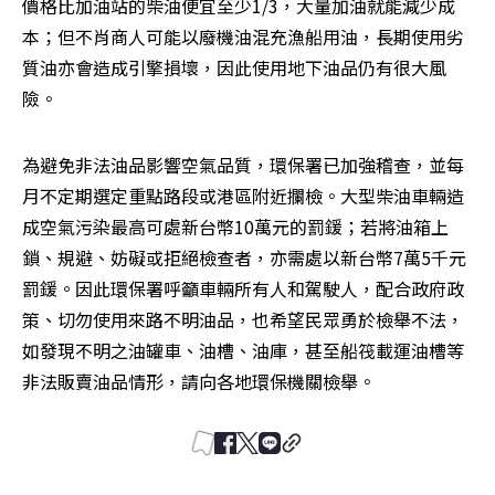
價格比加油站的柴油便宜至少1/3，大量加油就能減少成
本；但不肖商人可能以廢機油混充漁船用油，長期使用劣
質油亦會造成引擎損壞，因此使用地下油品仍有很大風
險。 
為避免非法油品影響空氣品質，環保署已加強稽查，並每
月不定期選定重點路段或港區附近攔檢。大型柴油車輛造
成空氣污染最高可處新台幣10萬元的罰鍰；若將油箱上
鎖、規避、妨礙或拒絕檢查者，亦需處以新台幣7萬5千元
罰鍰。因此環保署呼籲車輛所有人和駕駛人，配合政府政
策、切勿使用來路不明油品，也希望民眾勇於檢舉不法，
如發現不明之油罐車、油槽、油庫，甚至船筏載運油槽等
非法販賣油品情形，請向各地環保機關檢舉。 