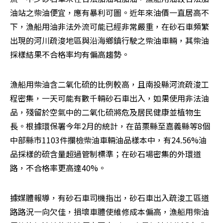
油站之柴油便宜，應有暴利可圖。近年來油價一直居高不
下，漁船用油非法外流可能已經非常嚴重，在砂石車頻繁
出現的河川疏浚地區與沿海鄉鎮行駛之柴油車輛，其柴油
採樣結果不合格率均有偏高趨勢。 
漁船用柴油含二氧化硫的比例較高，且南投縣河流疏浚工
程密集，一天可能有數千輛砂石車出入，如果使用非法油
品，殘留於空氣中的二氧化硫將危及居民健康並植物生
長。根據環保署今年2月的統計，在苗栗縣至嘉義縣等8個
中部縣市1103件攔檢柴油車輛油品樣本中，有24.56%油
品採樣的硫含量超過管制標準；在砂石場密集的外環道
路，不合格率更高達40%。 
據媒體報導，有砂石車司機指出，砂石車出入疏浚工區道
路路況一向欠佳，損壞車體使維修成本偏高，漁船用柴油