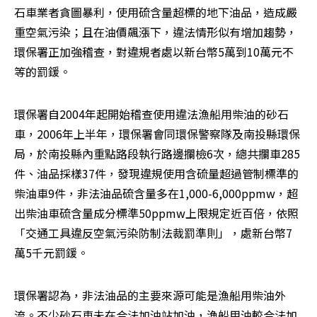
石車業者貪圖暴利，使用硫含量超標的地下油品，造成嚴
重空氣污染；且在油價飆漲下，違法情形似有增加趨勢，
環保署正加強稽查，對違規者處以新台幣5萬到10萬元不
等的罰鍰。 
環保署自2004年起開始稽查使用違法漁船用柴油的砂石
車，2006年上半年，環保署會同環保警察隊及南投縣環保
局，於南投縣內重點路段執行路邊攔檢6次，總共攔車285
件、油品採樣37件，發現違規使用含硫量超過管制標準的
柴油車9件，非法油品硫含量多在1,000-6,000ppmw，超
出柴油車硫含量成分標準50ppmw上限規定近百倍，依照
「交通工具違反空氣污染防制法裁罰準則」，處新台幣7
萬5千元罰鍰。 
環保署認為，非法油品的主要來源可能是漁船用柴油外
流。不少砂石車未在合法加油站加油，漁船用油較合法加