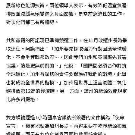
展新綠色能源技術。兩位領導人表示，有效降低溫室氣體
排放並減緩氣候變遷之負面影響，是當前急迫性的工作，
對次他們都已有所體認。
共和黨籍的阿諾現已準備競選工作，在11月改選州長時爭
取連任。阿諾指出：「加州要先採取強力行動因應全球暖
化，不會坐等聯邦政府…，因此我們加州和英國率先簽署
協議，這是史無前例的。」他說：「國際間必須合作對抗
全球暖化，加州有深切的責任要保護好我們的環境，此舉
也將成為全世界的楷模。」加州是世界上溫室氣體二氧化
碳排放第12高的經濟體，另一方面，該州的能源效能規定
比許多州嚴格。
雙方領袖經過1小時圓桌會議後所簽署的文件稱為「使命
宣言」，簽署地點為加州長堤，內容主要在乾淨能源和氣
候議題，而另有九位企業界巨頭也參與該會議。