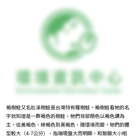
褐樹蛙又名壯溪樹蛙是台灣特有種樹蛙。褐樹蛙看牠的名
字就知道是一群褐色的樹蛙，牠們背部顏色以褐色調為
主，從黃褐色、綠褐色到黑褐色，隨環境而變。牠們的體
型較大（4-7公分），指端吸盤大而明顯，和鼓膜大小相