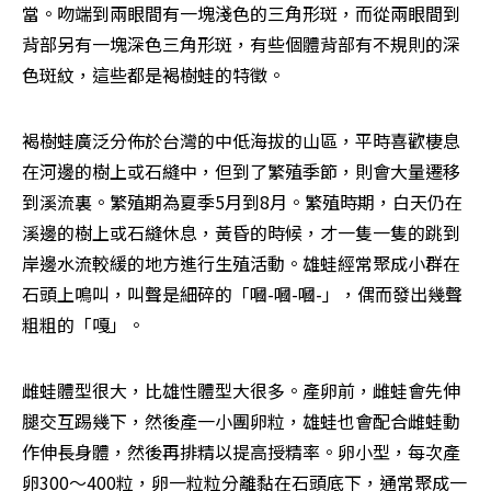
當。吻端到兩眼間有一塊淺色的三角形斑，而從兩眼間到
背部另有一塊深色三角形斑，有些個體背部有不規則的深
色斑紋，這些都是褐樹蛙的特徵。
褐樹蛙廣泛分佈於台灣的中低海拔的山區，平時喜歡棲息
在河邊的樹上或石縫中，但到了繁殖季節，則會大量遷移
到溪流裏。繁殖期為夏季5月到8月。繁殖時期，白天仍在
溪邊的樹上或石縫休息，黃昏的時候，才一隻一隻的跳到
岸邊水流較緩的地方進行生殖活動。雄蛙經常聚成小群在
石頭上鳴叫，叫聲是細碎的「嘓-嘓-嘓-」，偶而發出幾聲
粗粗的「嘎」。
雌蛙體型很大，比雄性體型大很多。產卵前，雌蛙會先伸
腿交互踢幾下，然後產一小團卵粒，雄蛙也會配合雌蛙動
作伸長身體，然後再排精以提高授精率。卵小型，每次產
卵300～400粒，卵一粒粒分離黏在石頭底下，通常聚成一