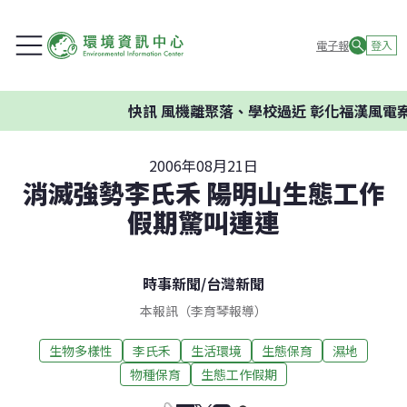
電子報
登入
快訊
風機離聚落、學校過近 彰化福漢風電案環
2006年08月21日
消滅強勢李氏禾 陽明山生態工作
假期驚叫連連
時事新聞
/
台灣新聞
本報訊（李育琴報導）
生物多樣性
李氏禾
生活環境
生態保育
濕地
物種保育
生態工作假期