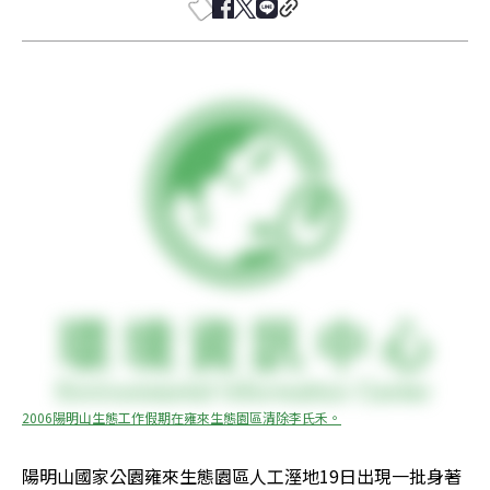
2006陽明山生態工作假期在雍來生態園區清除李氏禾。
陽明山國家公園雍來生態園區人工溼地19日出現一批身著