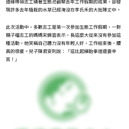
道緣帶領志工繞著生態池觀察去年工作假期的成果，卻發
現許多去年植栽的水草已經淹沒在李氏禾的大批陣丈中。
此次活動中，多數志工是第一次參加生態工作假期，一對
親子檔志工的媽媽宋錦雲表示，長這麼大從來沒有參加這
種活動，她笑稱自己體力沒有年輕人好，工作結束後，腰
真的很痠。兒子陳君安則說：「這比起練跆拳道還要辛
苦！」