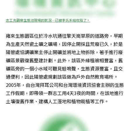
志工先觀察生態池現場的狀況—已被李氏禾給攻陷了。
雍來生態園區位於冷水坑通往擎天崗草原的道路旁，早期
為生產天然瓷土礦之礦場，因停止開採且荒廢已久，於是
陽管處協調礦業主停止開礦並將地上物拆除，著手進行廢
礦區景觀復舊整建計劃。此外，該區外緣植被相豐富，舊
礦區旁的一個小水域可聽見蛙鳴聲，生態資源豐富，且交
通便利，因此陽管處規劃該區做為戶外自然教育場所。
2005年，由台灣拜耳公司和台灣環境資訊協會主辦的生態
工作假期，即帶領一群志工用4天3夜的時間，在該地進行
土壤復舊作業、建構人工溼地和植物栽植等工作。