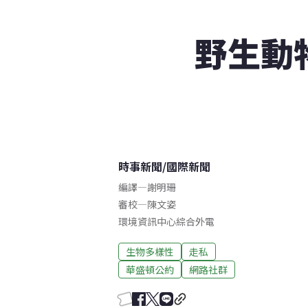
野生動
時事新聞
/
國際新聞
編譯
—
謝明珊
審校
—
陳文姿
環境資訊中心綜合外電
生物多樣性
走私
華盛頓公約
網路社群