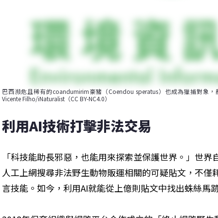
巴西瀕危且稀有的coandumirim豪豬（Coendou speratus）也成為獵捕對象
Vicente Filho/iNaturalist（CC BY-NC4.0）
利用AI技術打擊非法交易
「科技能助長邪惡，也能用來探索並保護世界。」世界自
人工上網搜尋非法野生動物販運相關的可疑貼文，不僅
言技能。如今，利用AI就能從上億則貼文中找出蛛絲馬