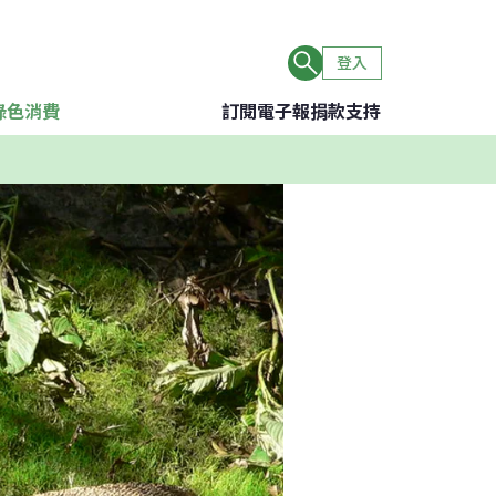
登入
綠色消費
訂閱電子報
捐款支持