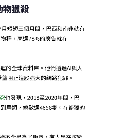
動物獵殺
5～7月短短三個月間，巴西和南非就有
護物種，高達78%的廣告就在
運的全球資料庫。他們透過AI與人
希望阻止這股強大的網路犯罪。
究
也發現，2018至2020年間，巴
犰狳到鳥類，總數達4658隻。在盜獵的
享獵物不全是為了販賣，有人是在炫耀