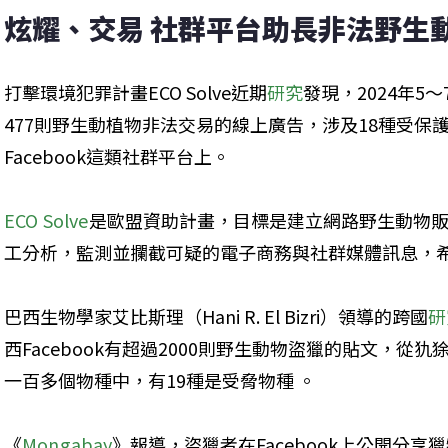
​炫耀、交易 社群平台助長非法野生
打擊環境犯罪計畫ECO Solve近期
研究
發現，2024年
477則野生動植物非法交易的線上廣告，涉及18種受保
Facebook這類社群平台上。
ECO Solve
是歐盟資助計畫，目標是建立網路野生動物販
工分析，監測並攔截可疑的電子商務與社群媒體訊息，
巴西生物學家艾比斯理（Hani R. El Bizri）領導的跨國
研
西Facebook有超過2000則野生動物盜獵的貼文，從
一百多個物種中，有19種是受脅物種 。
《
Mongabay
》報導，盜獵者在Facebook上公開分