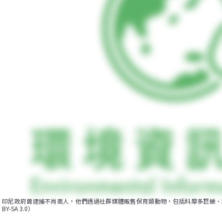
印尼政府曾逮捕不肖商人，他們透過社群媒體販售保育類動物，包括科摩多巨蜥、熊狸等1
BY-SA 3.0）