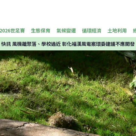
2026世足賽
生態保育
氣候變遷
循環經濟
土地利用
快訊
風機離聚落、學校過近 彰化福漢風電案環委建議不應開發