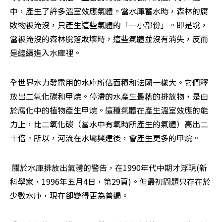
中，產生了許多溫室效應氣體。當水庫蓄水時，森林的腐
敗物被淹沒，只產生這些氣體的「一小部份」。即是說，
當被淹沒的森林脫落敗壞時，這些氣體並沒有消失，反而
是繼續進入水庫裡。 
全世界水力發電用的水庫所佔面積和法國一樣大。它們釋
放出二氧化碳和甲烷。停滯的水產生最糟的排放物，是由
於腐化中的植物產生甲烷。這種氣體在產生溫室效應的能
力上，比二氧化碳（當水中有氧時所產生的氣體）高出二
十倍。所以，河流在水壩興建後，會產生更多的甲烷。 
 關於水庫排放出氣體的警告，在1990年代中期才浮現(新
科學家，1996年五月4日，第29頁)。但最初問題只存在於
少數水庫，現在卻變得更為普遍。 