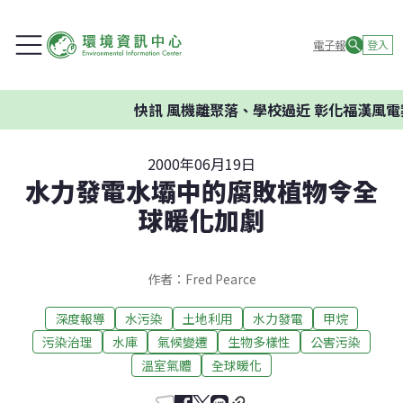
電子報
登入
快訊
風機離聚落、學校過近 彰化福漢風電
2000年06月19日
水力發電水壩中的腐敗植物令全
球暖化加劇
作者：Fred Pearce
深度報導
水污染
土地利用
水力發電
甲烷
污染治理
水庫
氣候變遷
生物多樣性
公害污染
溫室氣體
全球暖化