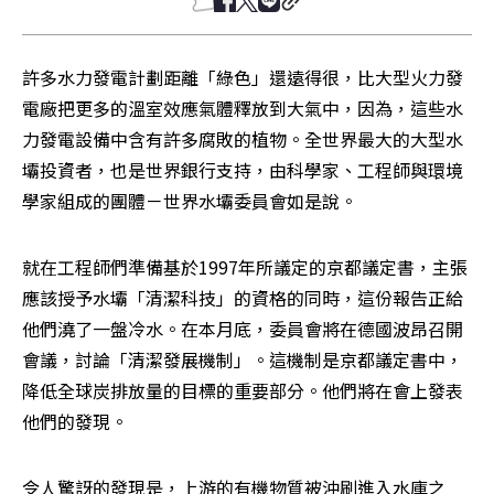
許多水力發電計劃距離「綠色」還遠得很，比大型火力發
電廠把更多的溫室效應氣體釋放到大氣中，因為，這些水
力發電設備中含有許多腐敗的植物。全世界最大的大型水
壩投資者，也是世界銀行支持，由科學家、工程師與環境
學家組成的團體－世界水壩委員會如是說。 
就在工程師們準備基於1997年所議定的京都議定書，主張
應該授予水壩「清潔科技」的資格的同時，這份報告正給
他們澆了一盤冷水。在本月底，委員會將在德國波昂召開
會議，討論「清潔發展機制」。這機制是京都議定書中，
降低全球炭排放量的目標的重要部分。他們將在會上發表
他們的發現。 
令人驚訝的發現是，上游的有機物質被沖刷進入水庫之