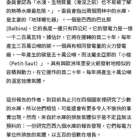
委員會認為「水淺、生物質量（淹沒之前）也不易被了解
的熱帶水庫最危險。」。委員會指出兩個雨林中的水庫，
是主要的「地球暖化器」。一個是巴西的巴比那 
(Balbina)，它的長度一邊只有四公尺。它的發電力是一億
一千二百萬瓦特。據估計，它將在運轉的首二十年，每年
產生三百萬公噸的碳。一個具有相同發電量的火力發電
廠，一年產生的碳是五十萬公噸。而法屬圭亞那的「小梭
（Petit-Saut）」，具有與歐洲埃里安火箭發射地相似的
容積與動力，在它運作的首二十年，每年將產生十萬公噸
的溫室效應氣體。 
這份報告的作者，到目前為止只在四個國家裡研究了少數
的水庫，所以他們相信，可能還會有更多令人不愉快的事
實出現。然而，來自於水庫的排放氣體似乎是不定且無法
預料的：一份研究巴西九個水庫的報告發現，它們每電力
單位所排放的氣體，以五百的倍數在增長。 