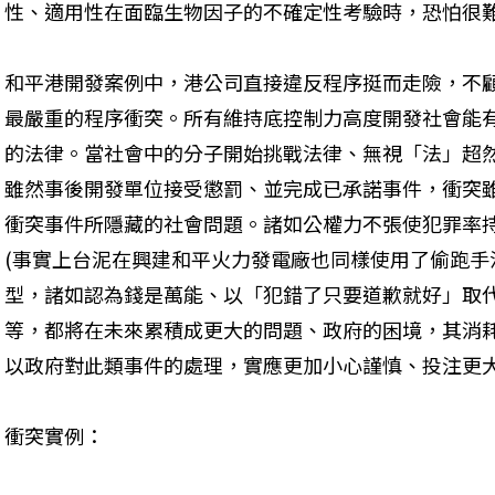
性、適用性在面臨生物因子的不確定性考驗時，恐怕很
和平港開發案例中，港公司直接違反程序挺而走險，不
最嚴重的程序衝突。所有維持底控制力高度開發社會能
的法律。當社會中的分子開始挑戰法律、無視「法」超
雖然事後開發單位接受懲罰、並完成已承諾事件，衝突
衝突事件所隱藏的社會問題。諸如公權力不張使犯罪率
(事實上台泥在興建和平火力發電廠也同樣使用了偷跑手
型，諸如認為錢是萬能、以「犯錯了只要道歉就好」取
等，都將在未來累積成更大的問題、政府的困境，其消
以政府對此類事件的處理，實應更加小心謹慎、投注更
衝突實例：