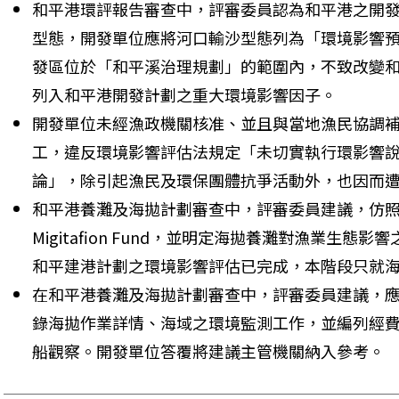
和平港環評報告審查中，評審委員認為和平港之開
型態，開發單位應將河口輸沙型態列為「環境影響
發區位於「和平溪治理規劃」的範圍內，不致改變
列入和平港開發計劃之重大環境影響因子。 
開發單位未經漁政機關核准、並且與當地漁民協調
工，違反環境影響評估法規定「未切實執行環影響
論」，除引起漁民及環保團體抗爭活動外，也因而遭
和平港養灘及海拋計劃審查中，評審委員建議，仿
Migitafion Fund，並明定海拋養灘對漁業生
和平建港計劃之環境影響評估已完成，本階段只就海
在和平港養灘及海拋計劃審查中，評審委員建議，
錄海拋作業詳情、海域之環境監測工作，並編列經
船觀察。開發單位答覆將建議主管機關納入參考。 