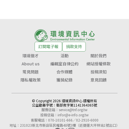
訂閱電子報
捐款支持
環境徵才
活動
關於我們
About us
編輯室自律公約
網站授權條款
常見問題
合作媒體
投稿須知
隱私權政策
獲獎紀錄
意見回饋
© Copyright 2026 環境資訊中心 版權所有
公益勸募字號：
衛部救字第1141364365號
服務信箱：
service@tnf.org.tw
投稿信箱：
infor@e-info.org.tw
客服電話：070-10101-666／02-2910-6000
地址：231023新北市新店區民權路48號3樓（近捷運大坪林站1號出口）