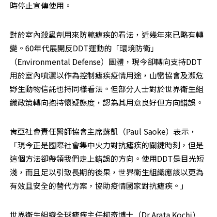
時停止宣傳使用。
對於室內殺蟲劑用來防範瘧疾的看法，近幾年來已略有轉
變。60年代展開反DDT運動的「環境防衛」
（Environmental Defense）團體，現今卻轉向支持DDT
用於室內噴灑以作為控制瘧疾疫情用途，山巒協會及瀕危
野生動物信託也持同樣看法。但部分人士對於世界衛生組
織政策轉向抱持懷疑態度，認為其用意良好但方向錯誤。
肯亞社會責任醫師協會主席蘇凱（Paul Saoke）表示，
「現今正是國際社會集中火力對抗瘧疾的關鍵時刻，但是
這個方法卻帶領我們走上錯誤的方向。使用DDT是目光短
淺，而且足以引致長期的後果，世界衛生組織應該以更為
有效且安全的替代方案，協助疫情國家對抗瘧疾。」
世界衛生組織全球瘧疾主任柯奇博士（Dr Arata Kochi）