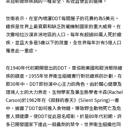
來控制致命疾病的一種安全、有效且便宜的選擇。
世衛表示，在室內噴灑DDT每間屋子的花費約為5美元。
瘧疾是世界上最貧窮和缺乏防範機制國家的重大威脅。在
次撒哈拉沙漠非洲地區的人口，每年有超過80萬人死於瘧
疾，並且大多是5歲以下的孩童，全世界每年計有5億人口
罹患此一重症。
在1940年代初期開發出的DDT，曾協助美國和歐洲根除瘧
疾的肆虐。1955年世界衛生組織實行對抗瘧疾的計劃，在
那30年中，DDT即扮演中心主力的角色。由於關心健康及
環境人士的大力奔走，生物學家及兼生態學者卡森(Rachel 
Carson)於1962年在《寂靜的春天》(Silent Spring)一書
中，披露了DDT如何進入食物鏈，導致野生動物死亡及危
害人類健康，使DDT從此惡名昭彰。於是80年代初期，許
多已開發國家下達此一殺蟲劑的禁令，世界衛生組織也同