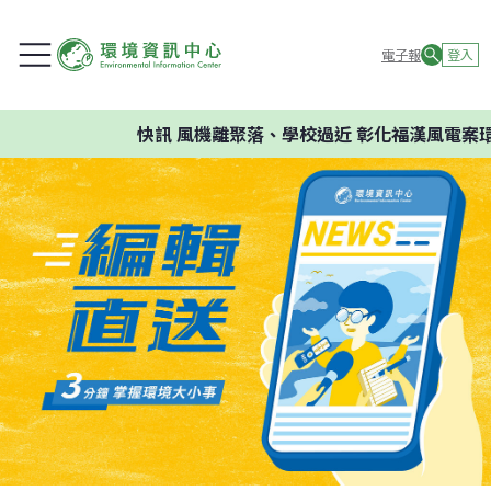
電子報
登入
快訊
風機離聚落、學校過近 彰化福漢風電案環