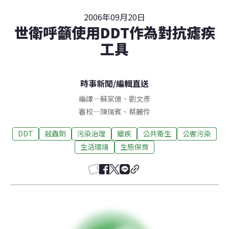
2006年09月20日
世衛呼籲使用DDT作為對抗瘧疾
工具
時事新聞
/
編輯直送
編譯
—
蘇家億
、
劉文彥
審校
—
陳瑞賓
、
蔡麗伶
DDT
殺蟲劑
污染治理
瘧疾
公共衛生
公害污染
生活環境
生態保育