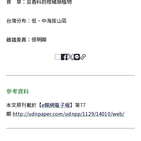
食　草：芸香科的柑橘類植物 
台灣分布：低、中海拔山區 
雌雄差異：很明顯 
參考資料
本文原刊載於【
e蝶網電子報
】第77
期 
http://udnpaper.com/udnpp/1129/14010/web/