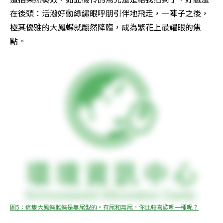
在後頭：活潑好動綠繡眼呼朋引伴地飛走，一陣子之後，
極其優雅的大鳳蝶就翩然降臨，成為繁花上最耀眼的焦
點。
圖5：這隻大鳳蝶雌蝶是無尾型的。有尾和無尾，你比較喜歡哪一種呢？