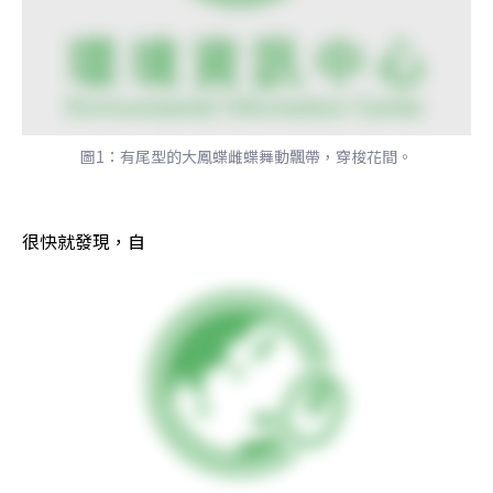
圖1：有尾型的大鳳蝶雌蝶舞動飄帶，穿梭花間。
很快就發現，自