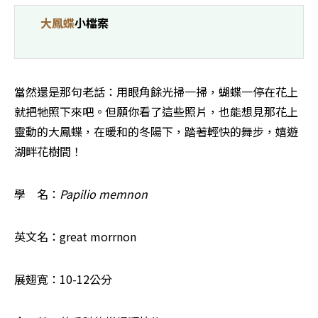
大鳳蝶
小檔案            
當然還是那句老話：用眼角餘光掃一掃，蝴蝶一停在花上
就把牠照下來吧。但願你看了這些照片，也能想見那花上
靈動的大鳳蝶，在暖和的冬陽下，踏著輕快的舞步，嬉遊
湖畔花樹間！
學　名：
Papilio memnon
英文名：great morrnon 
展翅寬：10-12公分 