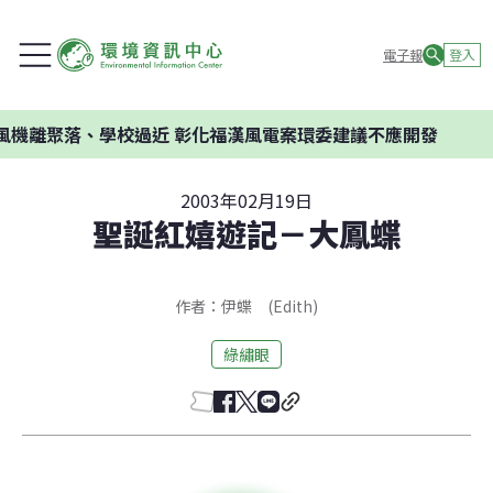
電子報
登入
離聚落、學校過近 彰化福漢風電案環委建議不應開發
2003年02月19日
聖誕紅嬉遊記－大鳳蝶
作者：伊蝶 (Edith)
綠繡眼