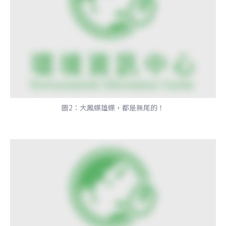
圖2：大鳳蝶雄蝶，都是無尾的！