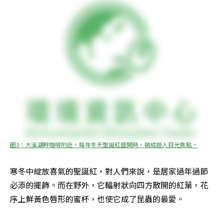
圖3：大溪湖畔咖啡附近，每年冬天聖誕紅盛開時，頓成遊人目光焦點。
寒冬中綻放喜氣的聖誕紅，對人們來說，是居家過年過節
必添的擺飾。而在野外，它輻射狀向四方散開的紅葉，花
序上鮮黃色唇形的蜜杯，也使它成了昆蟲的最愛。