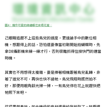
圖4：機伶可愛的綠繡眼也來吸花蜜…
己眼睛追趕不上這些鳥兒的速度，更遑論手中的數位相
機。想跟得上的話，恐怕還要像當初剛開始拍蝴蝶時，先
拿D8攝影機來練一練才行，否則很難抓得住按快門的適當
時機。
其實也不用想得太複雜，要是捧著相機跟著鳥兒亂轉，非
著了道兒不可，再快也快不過牠。鳥兒飛翔時既然拍不
好，那便用眼角餘光掃一掃，一有鳥兒停在花上就趕快把
牠照下來吧。
這招果然奏效，如此機伶的鳥兒還是給我拍到了。好戲還