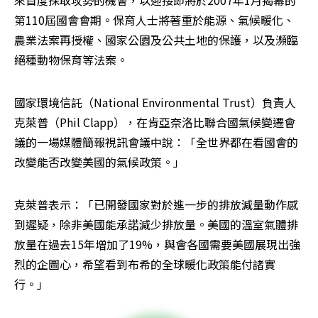
來首度採取攻勢的機會，以迎接即將於2007年1月揭幕的
第110屆國會會期。保育人士將著重於能源、氣候暖化、
農業法案再授權、國家公園及公共土地的保護，以及瀕臨
絕種動物保育等法案。 
國家環境信託（National Environmental Trust）負責人
克萊普（Phil Clapp），在肯亞奈洛比聯合國氣候變遷會
議的一場媒體簡報視訊會議中說：「全世界都在看國會的
改變能否改變美國的氣候政策。」 
克萊普表示：「已開發國家對於進一步的排放減量動作感
到遲疑，除非美國能承諾減少排放量。美國的溫室氣體排
放量在過去15年增加了19%，與會各國需要美國展現出強
烈的企圖心，希望看到布希的全球暖化政策能付諸實
行。」