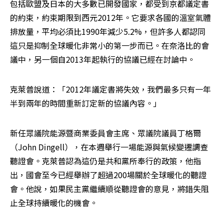
包括歐盟及日本的大多數已開發國家，都受到京都議定書
的約束，約束期限到西元2012年。它要求各國的溫室氣體
排放量，平均必須比1990年減少5.2%，但許多人都認同
這只是抑制全球暖化非常小的第一步而已。在奈洛比的會
議中，另一個自2013年起執行的協議已經在討論中。 
克萊普說道：「2012年議定書將失效，我們最多只有一年
半到兩年的時間重新訂定新的協議內容。」 
新任眾議院能源暨商業委員會主席、眾議院議員丁格爾
（John Dingell），在本週舉行一場能源與氣候變遷調查
聽證會。克萊普認為這仍是共和黨所奉行的政策，他指
出，國會至今已經舉辦了超過200場關於全球暖化的聽證
會。他說，如果民主黨繼續順從聽證會的意見，將錯失阻
止全球持續暖化的機會。 