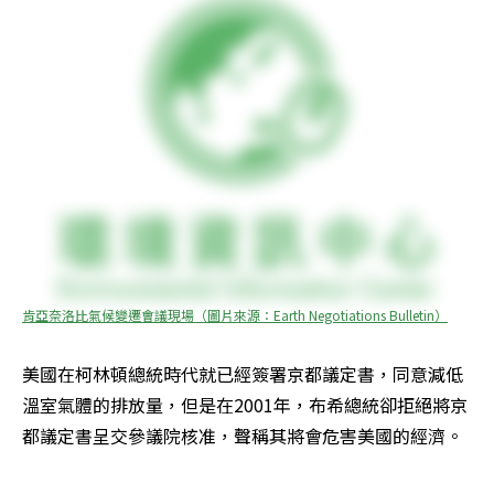
肯亞奈洛比氣候變遷會議現場（圖片來源：Earth Negotiations Bulletin）
美國在柯林頓總統時代就已經簽署京都議定書，同意減低
溫室氣體的排放量，但是在2001年，布希總統卻拒絕將京
都議定書呈交參議院核准，聲稱其將會危害美國的經濟。 