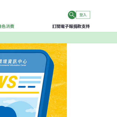
登入
綠色消費
訂閱電子報
捐款支持