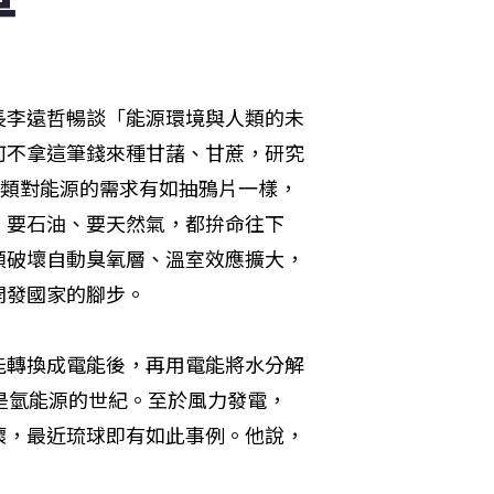
長李遠哲暢談「能源環境與人類的未
何不拿這筆錢來種甘藷、甘蔗，研究
人類對能源的需求有如抽鴉片一樣，
、要石油、要天然氣，都拚命往下
類破壞自動臭氧層、溫室效應擴大，
國家的腳步。 

能轉換成電能後，再用電能將水分解
是氫能源的世紀。至於風力發電，
壞，最近琉球即有如此事例。他說，