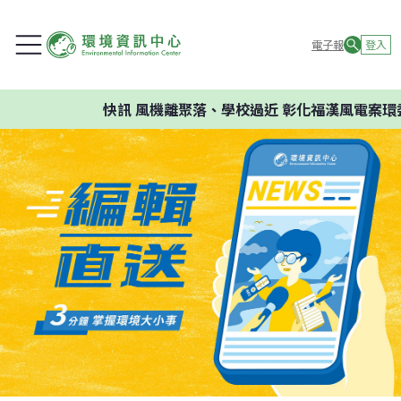
電子報
登入
快訊
風機離聚落、學校過近 彰化福漢風電案環委