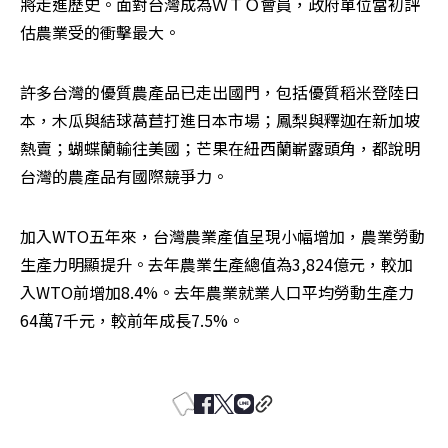
將走進歷史。面對台灣成為ＷＴＯ會員，政府單位當初評
估農業受的衝擊最大。
許多台灣的優質農產品已走出國門，包括優質稻米登陸日
本，木瓜與結球萵苣打進日本市場；鳳梨與釋迦在新加坡
熱賣；蝴蝶蘭輸往美國；芒果在紐西蘭嶄露頭角，都說明
台灣的農產品有國際競爭力。
加入WTO五年來，台灣農業產值呈現小幅增加，農業勞動
生產力明顯提升。去年農業生產總值為3,824億元，較加
入WTO前增加8.4%。去年農業就業人口平均勞動生產力
64萬7千元，較前年成長7.5%。 
