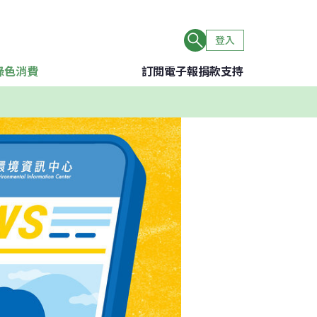
登入
綠色消費
訂閱電子報
捐款支持