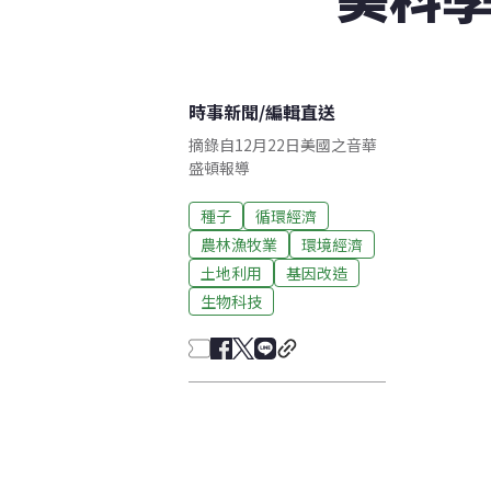
時事新聞
/
編輯直送
摘錄自12月22日美國之音華
盛頓報導
種子
循環經濟
農林漁牧業
環境經濟
土地利用
基因改造
生物科技