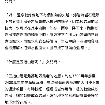
兒問。
「對， 溫泉就好像地下有個加熱的火爐，熔岩流岩石縫隙
下的五指山層砂岩層是裝水最好的鍋子，因為砂岩層的顆
粒大，水可以在其中流動、貯存，雨水一降下來，跑到砂 
岩層或熔岩流的縫隙中時，就會被下面後火山殘留的熱源
煮成熱水，而熱水和岩石接觸時，岩石中的一些礦物質就
會被溶解，跑到水裡面去，就形成了所謂的溫 泉。」
「什麼是五指山層呢？」女兒問。
「五指山層是北部地區最老的地層，約在3500萬年前至
2400萬年前在海底沉積，有時候華南古陸塊的大河沖下來
的泥沙較粗，有時較細，經過成岩作用後，粗的就變成砂
岩層，細的就變成頁岩層，這裡地下的砂岩層就是最好的
地下水貯存所。」