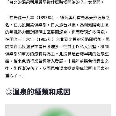
「台北的溫泉利用最早從什麼時候開始的？」女兒問。
「在光緒十九年（1893年），德商奧利首先慕天然溫泉之
名，在北投開設俱樂部，日人據台以後，為剿滅陽明山區
的叛亂勢力而對陽明山區展開調查，進而發現許多溫泉，
在明治三十六年（1903年）台北到北投的公路開通後，民
間投資北投溫泉業者日漸增多，性質上以私人別墅、機關
俱樂部和軍方的療養院為主。北投算是台灣早期的溫泉重
鎮，後來色情行業曾經滲入發展，十幾年前將色情趕出之
後，則逐漸沒落了，反而馬槽溫泉逐漸變成陽明山溫泉的
重心了。」
◎溫泉的種類和成因