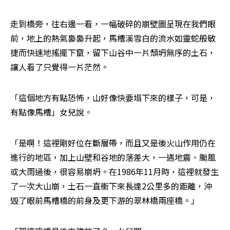
走到橋旁，往右邊一看，一幅破碎的崩壁圖呈現在我們眼
前，地上的熱氣裊裊升起，馬槽溪雪白的流水如靈蛇般敏
捷而快速地搖擺下竄，留下山谷中一片頹坍無序的土石，
讓人看了只覺得一片茫然。
「這個地方有點恐怖，山好像快要塌下來的樣子，可是，
有點像馬槽」女兒說。
「是啊！這裡剛好位在斷層帶，而且又是後火山作用仍在
進行的地區，加上山壁和谷地的落差大，一遇地震、颱風
或大雨過後，很容易崩坍。在1986年11月時，這裡就發生
了一次大山崩，土石一直衝下來長達2公里多的距離，沖
毀了眼前馬槽橋的前身及更下游的翠林橋兩座橋。」