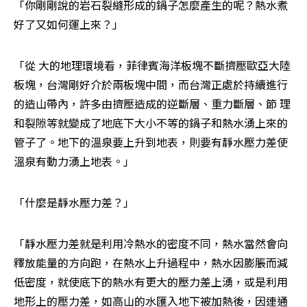
「你剛剛說的岩石裂縫形成的鍋子怎麼產生的呢？熱水煮
好了又如何運上來？」
「從 大的地理環境看，菲律賓海洋板塊不斷擠壓歐亞大陸
板塊，台灣剛好介於兩板塊中間，而台灣正處於持續進行
的造山帶內，許多由擠壓造成的逆斷層、重力斷層、節 理
和裂隙等就變成了地底下大小不等的鍋子和熱水湧上來的
管子了。地下的溫泉要上升到地表，則要有靜水壓力差使
溫泉有動力湧上地表。」
「什麼是靜水壓力差？」
「靜水壓力差就是利用冷熱水的密度不同，熱水當然會向
釋放能量的方向跑，在熱水上升過程中，熱水因膨脹而減
低密度，就使底下的熱水有更大的壓力差上湧，或是利用
地形上的壓力差，如高山的水匯入地下被加熱後，因連通