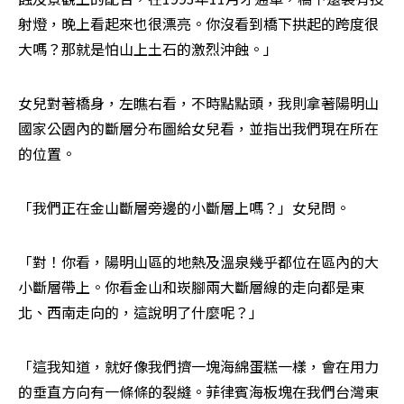
射燈，晚上看起來也很漂亮。你沒看到橋下拱起的跨度很
大嗎？那就是怕山上土石的激烈沖蝕。」
女兒對著橋身，左瞧右看，不時點點頭，我則拿著陽明山
國家公園內的斷層分布圖給女兒看，並指出我們現在所在
的位置。
「我們正在金山斷層旁邊的小斷層上嗎？」女兒問。
「對！你看，陽明山區的地熱及溫泉幾乎都位在區內的大
小斷層帶上。你看金山和崁腳兩大斷層線的走向都是東
北、西南走向的，這說明了什麼呢？」
「這我知道，就好像我們擠一塊海綿蛋糕一樣，會在用力
的垂直方向有一條條的裂縫。菲律賓海板塊在我們台灣東