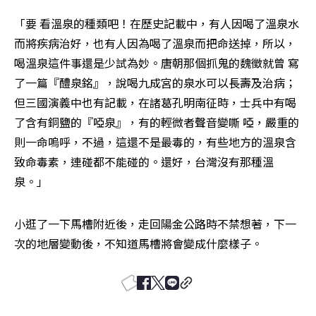
「要 看溫泉的種類吧！在歷史記載中，有人因喝了溫泉水
而將疾病治好，也有人因為喝了溫泉而把命送掉，所以，
喝溫泉這件事還是少試為妙。唐朝那個抓鬼的魏徵就曾 寫
了一篇『醴泉銘』，說喝九成宮的泉水可以長壽及治病；
但三國演義中也有記載，在諸葛孔明南征時，士兵中有喝
了含有銅鹽的『啞泉』，有的輕微者聲音變嘶 啞，嚴重的
則一命嗚呼，不過，這還不是最毒的，有些地方的溫泉含
致命毒素，連碰都不能碰的。還好，台灣沒有那種溫
泉。」
小逛了一下馬槽附近後，走回陽金公路時不禁想著，下一
次的地層變動後，不知道馬槽將會變成什麼樣子。