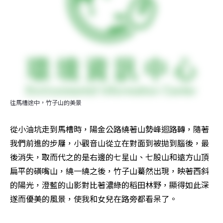
往馬槽途中，竹子山的美景
從小油坑走到馬槽時，陽金公路繞著山勢峰迴路轉，隨著
我們前進的步屨，小觀音山從立在對面到被拋到腦後，最
後消失，取而代之的是右邊的七星山、七股山和遠方山頂
扁平的磺嘴山，繞一繞之後，竹子山驀然出現，映著西斜
的陽光，澄藍的山影對比著濃綠的稻田林野，顯得如此深
遂而優美的風景，使我和女兒在路旁都看呆了。