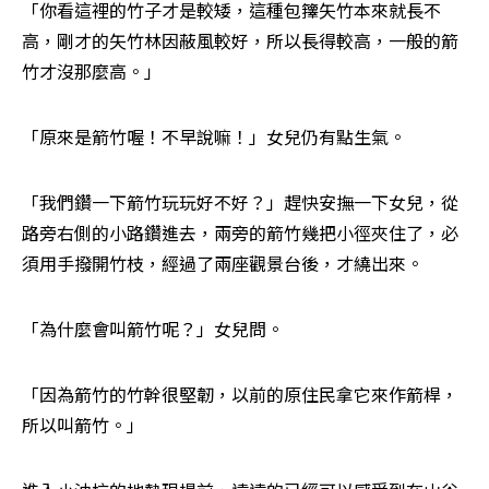
「你看這裡的竹子才是較矮，這種包籜矢竹本來就長不
高，剛才的矢竹林因蔽風較好，所以長得較高，一般的箭
竹才沒那麼高。」
「原來是箭竹喔！不早說嘛！」女兒仍有點生氣。
「我們鑽一下箭竹玩玩好不好？」趕快安撫一下女兒，從
路旁右側的小路鑽進去，兩旁的箭竹幾把小徑夾住了，必
須用手撥開竹枝，經過了兩座觀景台後，才繞出來。
「為什麼會叫箭竹呢？」女兒問。
「因為箭竹的竹幹很堅韌，以前的原住民拿它來作箭桿，
所以叫箭竹。」