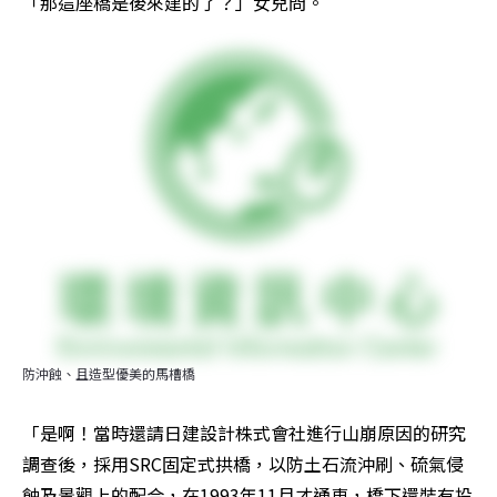
「那這座橋是後來建的了？」女兒問。
防沖蝕、且造型優美的馬槽橋
「是啊！當時還請日建設計株式會社進行山崩原因的研究
調查後，採用SRC固定式拱橋，以防土石流沖刷、硫氣侵
蝕及景觀上的配合，在1993年11月才通車，橋下還裝有投