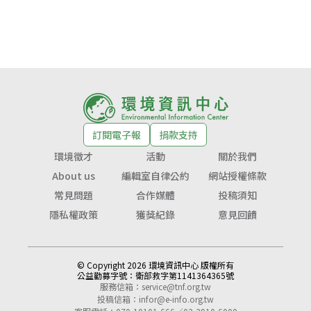
訂閱電子報
捐款支持
環境徵才
活動
關於我們
About us
編輯室自律公約
網站授權條款
常見問題
合作媒體
投稿須知
隱私權政策
獲獎紀錄
意見回饋
© Copyright 2026 環境資訊中心 版權所有
公益勸募字號：
衛部救字第1141364365號
服務信箱：
service@tnf.org.tw
投稿信箱：
infor@e-info.org.tw