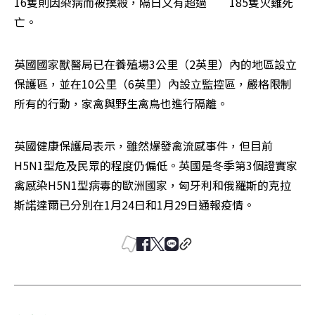
16隻則因染病而被撲殺，隔日又有超過　　185隻火雞死
亡。
英國國家獸醫局已在養殖場3公里（2英里）內的地區設立
保護區，並在10公里（6英里）內設立監控區，嚴格限制
所有的行動，家禽與野生禽鳥也進行隔離。
英國健康保護局表示，雖然爆發禽流感事件，但目前
H5N1型危及民眾的程度仍偏低。英國是冬季第3個證實家
禽感染H5N1型病毒的歐洲國家，匈牙利和俄羅斯的克拉
斯諾達爾已分別在1月24日和1月29日通報疫情。