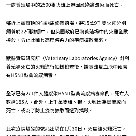
一處養殖場中的2500隻火雞上週因感染禽流感而死亡。
鄰近上霍爾頓的伯納馬修養殖場，將15萬9千隻火雞分別
飼養於22個雞棚中，但英國政府已將養殖場中的火雞全數
撲殺，防止此種具高度傳染力的疾病擴散開來。
獸醫實驗研究所（Veterinary Laboratories Agency）針對
養殖場死亡的火雞進行抽樣檢查後，證實雞隻血液中確含
有H5N1型禽流感病毒。
全球已有271件人體感染H5N1型禽流感病毒案例，死亡人
數達165人。此外，上千萬隻雞、鴨、火雞因為禽流感而
死亡，或為了防止疫情擴散而遭到撲殺。
此次疫情爆發的徵兆出現在1月30日，55隻雛火雞死亡，