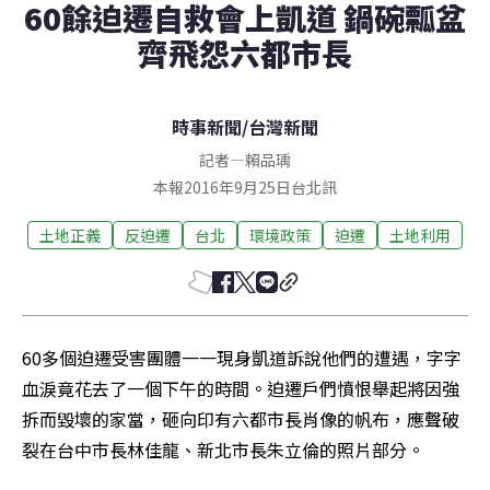
60餘迫遷自救會上凱道 鍋碗瓢盆
齊飛怨六都市長
時事新聞
/
台灣新聞
記者
—
賴品瑀
本報2016年9月25日台北訊
土地正義
反迫遷
台北
環境政策
迫遷
土地利用
60多個迫遷受害團體一一現身凱道訴說他們的遭遇，字字
血淚竟花去了一個下午的時間。迫遷戶們憤恨舉起將因強
拆而毀壞的家當，砸向印有六都市長肖像的帆布，應聲破
裂在台中市長林佳龍、新北市長朱立倫的照片部分。