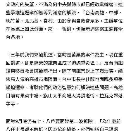
文政府的失望，不滿為何中央與縣市都已經政黨輪替，這
些爭議迫遷案卻無等到滿意的解決，「台南高雄、中部、
桃竹苗、北北基、眷村」由於參與自救會眾多，主辦單位
在長桌上如此分類，來一一報到，也顯示迫遷案正遍佈全
台各地。
「三年前我們來過凱道，當時是苗栗的案件為主，現在重
回凱道，卻是綠營的鐵票區成了迫遷重災區！」反台南鐵
道東移自救會陳致曉指出。除了南鐵案對上了賴清德，綠
營高人氣的高雄市場陳菊、台中市長林佳龍也面臨多項爭
議迫遷案，考驗他們的政治智慧如何解決這些問題。高雄
目前有果菜市場、旗山太平商場大溝頂老街、拉瓦克聚落
等等。
面對9月底仍有七、八戶要面臨第二波拆除，「為什麼前
八任市長都不敢拆？因為協商過後，他們知道自己理虧