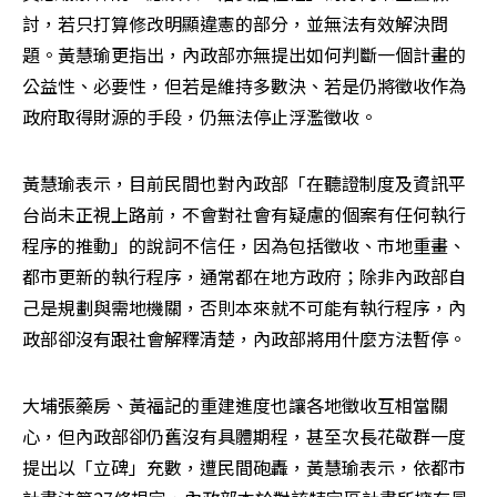
討，若只打算修改明顯違憲的部分，並無法有效解決問
題。黃慧瑜更指出，內政部亦無提出如何判斷一個計畫的
公益性、必要性，但若是維持多數決、若是仍將徵收作為
政府取得財源的手段，仍無法停止浮濫徵收。
黃慧瑜表示，目前民間也對內政部「在聽證制度及資訊平
台尚未正視上路前，不會對社會有疑慮的個案有任何執行
程序的推動」的說詞不信任，因為包括徵收、市地重畫、
都市更新的執行程序，通常都在地方政府；除非內政部自
己是規劃與需地機關，否則本來就不可能有執行程序，內
政部卻沒有跟社會解釋清楚，內政部將用什麼方法暫停。
大埔張藥房、黃福記的重建進度也讓各地徵收互相當關
心，但內政部卻仍舊沒有具體期程，甚至次長花敬群一度
提出以「立碑」充數，遭民間砲轟，黃慧瑜表示，依都市