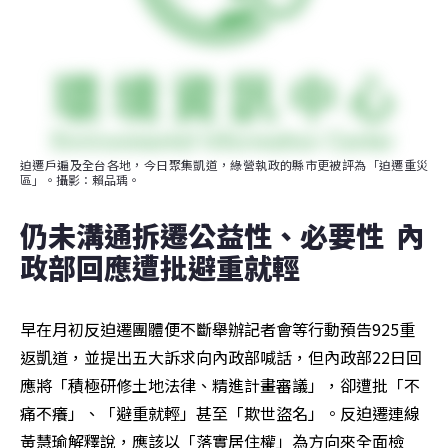
迫遷戶遍及全台各地，今日聚集凱道，綠營執政的縣市更被評為「迫遷重災
區」。攝影：賴品瑀。
仍未溝通拆遷公益性、必要性  內
政部回應遭批避重就輕
早在月初反迫遷團體便不斷舉辦記者會等行動預告925重
返凱道，並提出五大訴求向內政部喊話，但內政部22日回
應將「積極研修土地法律、精進計畫審議」，卻遭批「不
痛不癢」、「避重就輕」甚至「欺世盜名」。反迫遷連線
黃慧瑜解釋說，應該以「落實居住權」為方向來全面檢