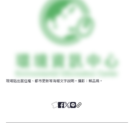
現場貼出居住權、都市更新等海報文字說明。攝影：賴品瑀。