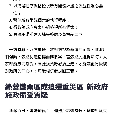
以聽證程序嚴格檢視所有開發計畫之公益性及必要
性；
暫停所有爭議個案的執行程序；
行政院成立專案小組檢視所有個案；
具體承諾重建大埔張藥房及黃福記二戶。
「一方有難、八方來援」將對方視為命運共同體，徵收戶
們強調，張藥房是指標而非個案，當張藥房遭拆除時，大
家都能感同身受，因此張藥房必須重建，才能讓他們恢復
對政府的信心，才可能相信能討回正義。
綠營鐵票區成迫遷重災區  新政府
施政備受質疑
「新政百日，迫遷依舊！」迫遷戶高聲喊著，難掩對蔡英