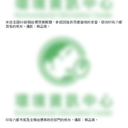
來自全國60餘個迫遷受害團體，拿起因強拆而遭破壞的家當，砸向印有六都
首長的帆布。攝影：賴品瑀。
印有六都市長及主導迫遷案政府部門的帆布。攝影：賴品瑀。