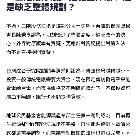
是缺乏整體規劃？
不過，二階段修法還是讓部分人士失望。台灣環保聯盟秘
書長陳秉亨認為，切割後少了整體高度，缺乏改革的決
心。外界對原版本有質疑，更應針對質疑提出對策入法，
而不是直接避開質疑。
台灣綜合研究院顧問李清榮則認為，修法格局越修越小。
投資一般傳統電廠需要大資金，現在限定傳統發電業只能
賣電給台電，而市場價格又不明確的情況下，不僅投資可
能血本無歸，銀行也不願提供貸款。
地球公民基金會能源與產業部主任蔡卉荀則認為，目前再
生能源整個配套的法規還不完整，再生能源條例、電價公
式都還需要調整，而電業管制機關的法律也還沒完成，不