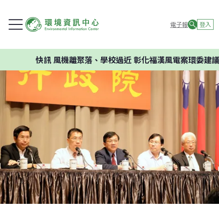
電子報
登入
快訊
風機離聚落、學校過近 彰化福漢風電案環委建議不應