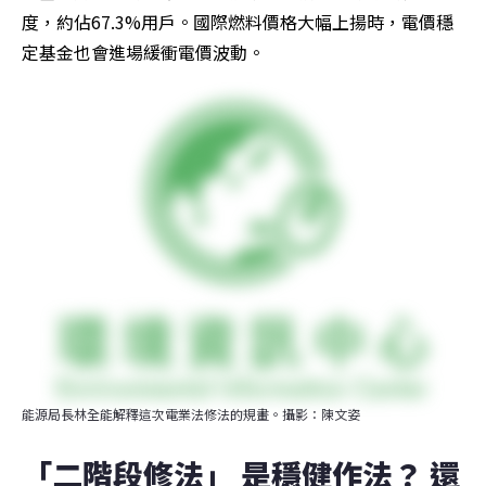
度，約佔67.3%用戶。國際燃料價格大幅上揚時，電價穩
定基金也會進場緩衝電價波動。
能源局長林全能解釋這次電業法修法的規畫。攝影：陳文姿
「二階段修法」 是穩健作法？ 還