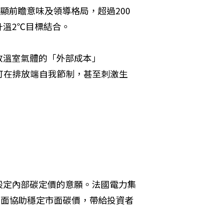
。為了彰顯前瞻意味及領導格局，超過200
溫2℃目標結合。
放溫室氣體的「外部成本」
業便可在排放端自我節制，甚至刺激生
設定內部碳定價的意願。法國電力集
位應該出面協助穩定市面碳價，帶給投資者