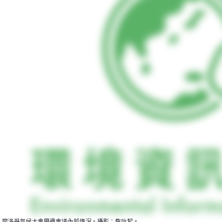
摩洛哥氣候大會周邊會議內部情況。攝影：詹詒絜。