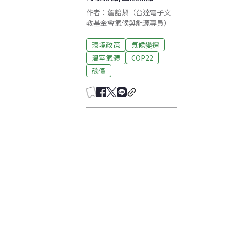
作者：詹詒絜（台達電子文
教基金會氣候與能源專員）
環境政策
氣候變遷
溫室氣體
COP22
碳價