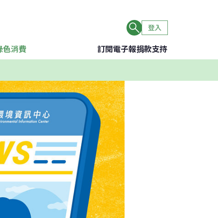
登入
綠色消費
訂閱電子報
捐款支持