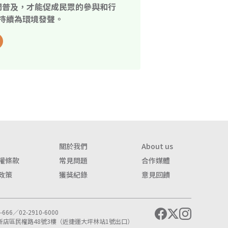
開普及，才能促成民眾的參與和行
持續為環境發聲。
關於我們
About us
權條款
常見問題
合作媒體
政策
獲獎紀錄
意見回饋
666／02-2910-6000
市新店區民權路48號3樓（近捷運大坪林站1號出口）