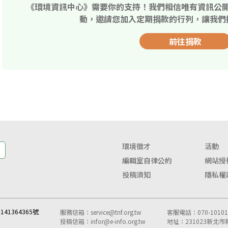
《環境資訊中心》需要你的支持！我們相信唯有資訊公
動，邀請您加入定期捐款的行列，讓我們
前往捐款
環境徵才
活動
編輯室自律公約
網站授
投稿須知
隱私權
41364365號
服務信箱：
service@tnf.org.tw
客服電話：070-10101-
投稿信箱：
infor@e-info.org.tw
地址：231023新北