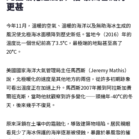
更甚
今年11月，溫暖的空氣、溫暖的海洋以及無助海冰生成的
風況使北極海冰面積降到歷史新低。當地今（2016）年的
溫度比一個世紀前高了3.5°C，最極端的地點甚至高了
20°C。
美國國家海洋大氣管理局主任馬西斯（Jeremy Mathis）
說，北極暖化的速度是其他地方的兩倍，從許多初期跡象
可看出溫度正在加速上升。馬西斯2007年搬到阿拉斯加費
爾班克斯，當時他就觀察到許多變化——頭幾年-40°C的冬
天，後來幾乎不復見。
原來深鎖在土壤中的霜融化，導致建築物塌陷。居民親眼
看見少了海冰保護的海岸逐漸被侵蝕，暴露於暴風雪的摧