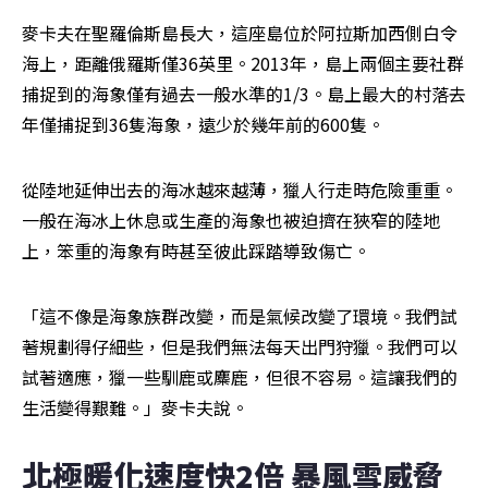
麥卡夫在聖羅倫斯島長大，這座島位於阿拉斯加西側白令
海上，距離俄羅斯僅36英里。2013年，島上兩個主要社群
捕捉到的海象僅有過去一般水準的1/3。島上最大的村落去
年僅捕捉到36隻海象，遠少於幾年前的600隻。
從陸地延伸出去的海冰越來越薄，獵人行走時危險重重。
一般在海冰上休息或生產的海象也被迫擠在狹窄的陸地
上，笨重的海象有時甚至彼此踩踏導致傷亡。
「這不像是海象族群改變，而是氣候改變了環境。我們試
著規劃得仔細些，但是我們無法每天出門狩獵。我們可以
試著適應，獵一些馴鹿或麋鹿，但很不容易。這讓我們的
生活變得艱難。」麥卡夫說。
北極暖化速度快2倍 暴風雪威脅