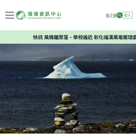
電子報
登入
快訊
風機離聚落、學校過近 彰化福漢風電案環委建