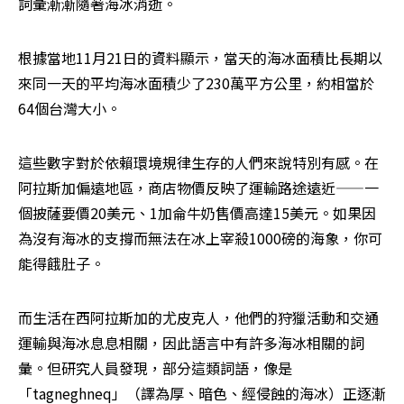
詞彙漸漸隨著海冰消逝。
根據當地11月21日的資料顯示，當天的海冰面積比長期以
來同一天的平均海冰面積少了230萬平方公里，約相當於
64個台灣大小。
這些數字對於依賴環境規律生存的人們來說特別有感。在
阿拉斯加偏遠地區，商店物價反映了運輸路途遠近——一
個披薩要價20美元、1加侖牛奶售價高達15美元。如果因
為沒有海冰的支撐而無法在冰上宰殺1000磅的海象，你可
能得餓肚子。
而生活在西阿拉斯加的尤皮克人，他們的狩獵活動和交通
運輸與海冰息息相關，因此語言中有許多海冰相關的詞
彙。但研究人員發現，部分這類詞語，像是
「tagneghneq」（譯為厚、暗色、經侵蝕的海冰）正逐漸