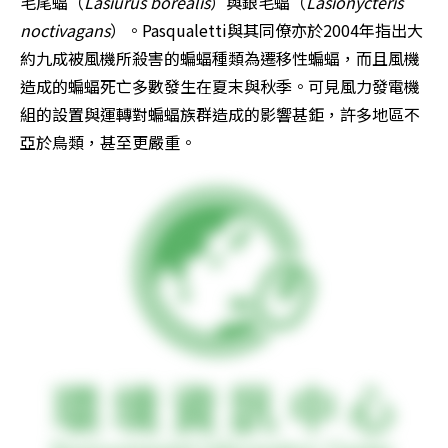
毛尾蝠（
Lasiurus borealis
）與銀毛蝠（
Lasionycteris 
noctivagans
）。Pasqualetti與其同僚亦於2004年指出大
約九成被風機所殺害的蝙蝠種類為遷移性蝙蝠，而且風機
造成的蝙蝠死亡多數發生在夏末與秋季。可見風力發電機
組的設置與運轉對蝙蝠族群造成的影響甚鉅，許多地區不
亞於鳥類，甚至更嚴重。