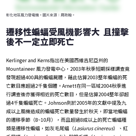
彰化地區風力發電機。圖片來源：周政翰。
遷移性蝙蝠受風機影響大  且撞擊
後不一定立即死亡
Kerlinger and Kerns指出在美國西維吉尼亞州的
Mountaineer 風力發電中心，2003年秋季短期採樣調查竟
發現超過400具的蝙蝠屍體，藉此估算2003整年蝙蝠的死
亡數目應超過2千隻個體。Arnett在同一區域2004秋季進
行調查後亦獲得相近的死亡數目，但是估算2004整年卻超
過4千隻蝙蝠死亡。Johnson則於2005年的文獻中提及九
成以上風機造成的蝙蝠死亡數量發生於秋天，即當地蝙蝠
的遷移季節（8~10月），而且超過8成以上的死亡蝙蝠種
類是遷移性蝙蝠，如灰毛尾蝠（
Lasiurus cinereus
）、紅