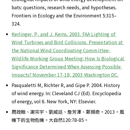
bats: questions, research needs, and hypotheses. 
Frontiers in Ecology and the Environment 5:315–
324.
Kerlinger, P., and J. Kerns. 2003. FAA Lighting of 
Wind Turbines and Bird Collisions. Presentation at 
the National Wind Coordinating Committee-
Wildlife Working Group Meeting: How Is Biological 
Significance Determined When Assessing Possible 
Impacts? November 17-18, 2003 Washington DC.
Pasqualetti M, Richter R, and Gipe P. 2004. History 
of wind energy. In: Cleveland CJ (Ed). Encyclopedia 
of energy, vol 6. New York, NY: Elsevier.
周政翰、謝宗宇、劉威廷、詹芳澤、鄭錫奇。2013。風
機下的生物危機。大自然120:78-85。