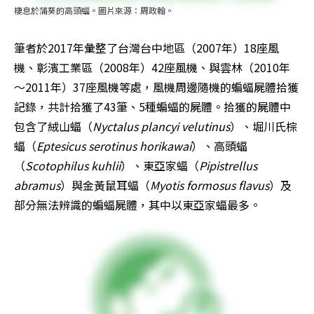
棲息於蒲葵的高頭蝠。圖片來源：周政翰。
筆者於2017年彙整了台灣台中地區（2007年）18座風
機、彰濱工業區（2008年）42座風機、與雲林（2010年
～2011年）37座風機等處，風機周邊隨機的蝙蝠屍體拾獲
記錄，共計拾獲了43筆、5種蝙蝠的屍體。拾獲的屍體中
包含了絨山蝠（
Nyctalus plancyi velutinus
）、堀川氏棕
蝠（
Eptesicus serotinus horikawai
）、高頭蝠
（
Scotophilus kuhlii
）、東亞家蝠（
Pipistrellus 
abramus
）與金黃鼠耳蝠（
Myotis formosus flavus
）及
部分無法辨識的蝙蝠屍體，其中以東亞家蝠最多。