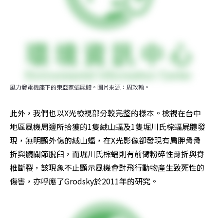
風力發電機座下的東亞家蝠屍體。圖片來源：周政翰。
此外，我們也以X光檢視部分較完整的樣本。檢視在台中
地區風機周邊所拾獲的1隻絨山蝠及1隻堀川氏棕蝠屍體發
現，無明顯外傷的絨山蝠，在X光影像卻發現有肩胛骨骨
折與髖關節脫臼，而堀川氏棕蝠則有前臂粉碎性骨折與脊
椎斷裂，該現象不止顯示風機會對飛行動物產生致死性的
傷害，亦呼應了Grodsky於2011年的研究。