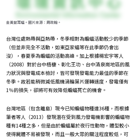
金黃鼠耳蝠。圖片來源：周政翰。
台灣位處熱帶與亞熱帶，冬季相對為蝙蝠活動較少的季節
（但並非完全不活動，如東亞家蝠等在此季節仍會出
沒），春夏季為蝙蝠的活動高峰。加上根據楊宏宇等人
（2008）對於台中梧棲、彰化王功、台中清泉崗地區的風
力狀況與發電成本檢討，皆可發現發電能力最佳的季節在
冬季。故若能稍微減低風機渦輪葉片運轉速度，發電僅有
1％的損失，卻將可有效降低蝙蝠死亡的機會。
台灣地區（包含離島）現今已知蝙蝠物種達36種，而根據
筆者等人（2013）發現潛在受到風力發電機影響的蝙蝠物
種有14種之多，但是由於蝙蝠屬於夜行性動物，體型較小
使得屍體不易被發現，而且一般大眾的關注程度較低，可