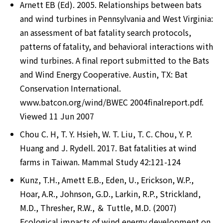
Arnett EB (Ed). 2005. Relationships between bats 
and wind turbines in Pennsylvania and West Virginia: 
an assessment of bat fatality search protocols, 
patterns of fatality, and behavioral interactions with 
wind turbines. A final report submitted to the Bats 
and Wind Energy Cooperative. Austin, TX: Bat 
Conservation International. 
www.batcon.org/wind/BWEC 2004finalreport.pdf. 
Viewed 11 Jun 2007
Chou C. H, T. Y. Hsieh, W. T. Liu, T. C. Chou, Y. P. 
Huang and J. Rydell. 2017. Bat fatalities at wind 
farms in Taiwan. Mammal Study 42:121-124
Kunz, T.H., Amett E.B., Eden, U., Erickson, W.P., 
Hoar, A.R., Johnson, G.D., Larkin, R.P., Strickland, 
M.D., Thresher, R.W., ＆ Tuttle, M.D. (2007) 
Ecological impacts of wind energy development on 