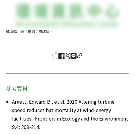
絨山蝠。圖片來源：周政翰。
參考資料
Arnett, Edward B., et al. 2010.Altering turbine 
speed reduces bat mortality at wind-energy 
facilities.. Frontiers in Ecology and the Environment 
9.4: 209-214.