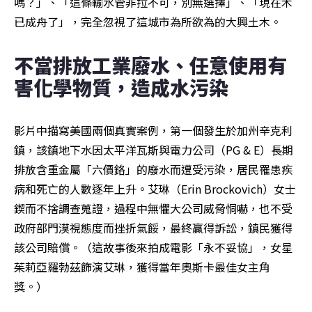
嗎？」、「這條輸水管非拉不可，別無選擇」、「現在木
已成舟了」，完全忽視了這城市為所欲為的大興土木。
不當排放工業廢水、任意使用有
害化學物質，造成水污染
影片中描寫美國兩個真實案例，第一個發生於加州辛克利
鎮，該鎮地下水因太平洋瓦斯與電力公司（PG & E）長期
排放含重金屬「六價鉻」的廢水而遭受污染，居民罹患疾
病和死亡的人數逐年上升。艾琳（Erin Brockovich）女士
鍥而不捨調查蒐證，過程中無懼大公司威脅恫嚇，也不受
政府部門漠視態度而挫折氣餒，最終贏得訴訟，鎮民獲得
該公司賠償。（這故事後來拍成電影「永不妥協」，女星
茱莉亞羅勃茲飾演艾琳，獲得當年奧斯卡最佳女主角
獎。）