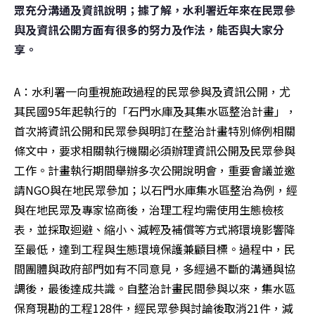
眾充分溝通及資訊說明；據了解，水利署近年來在民眾參
與及資訊公開方面有很多的努力及作法，能否與大家分
享。
A：水利署一向重視施政過程的民眾參與及資訊公開，尤
其民國95年起執行的「石門水庫及其集水區整治計畫」，
首次將資訊公開和民眾參與明訂在整治計畫特別條例相關
條文中，要求相關執行機關必須辦理資訊公開及民眾參與
工作。計畫執行期間舉辦多次公開說明會，重要會議並邀
請NGO與在地民眾參加；以石門水庫集水區整治為例，經
與在地民眾及專家協商後，治理工程均需使用生態檢核
表，並採取迴避、縮小、減輕及補償等方式將環境影響降
至最低，達到工程與生態環境保護兼顧目標。過程中，民
間團體與政府部門如有不同意見，多經過不斷的溝通與協
調後，最後達成共識。自整治計畫民間參與以來，集水區
保育現勘的工程128件，經民眾參與討論後取消21件，減