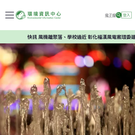
電子報
登入
快訊
風機離聚落、學校過近 彰化福漢風電案環委建議不應