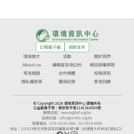
訂閱電子報
捐款支持
環境徵才
活動
關於我們
About us
編輯室自律公約
網站授權條款
常見問題
合作媒體
投稿須知
隱私權政策
獲獎紀錄
意見回饋
© Copyright 2026 環境資訊中心 版權所有
公益勸募字號：
衛部救字第1141364365號
服務信箱：
service@tnf.org.tw
投稿信箱：
infor@e-info.org.tw
客服電話：070-10101-666／02-2910-6000
地址：231023新北市新店區民權路48號3樓（近捷運大坪林站1號出口）