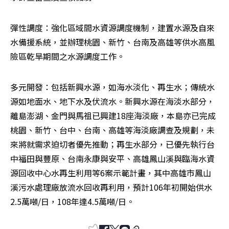
彈性調度：強化區域間水資源調度機制，建置水源及自來
水備援系統，並辦理桃園、新竹、台南及高雄等供水高風
險區乾旱期間之水源調度工作。
多元開發：包括新興水源，如海水淡化、再生水；傳統水
源如地面水、地下水及伏流水。新興水源在海淡水部分，
離島澎湖、金門與馬祖已興建18座海淡廠，本島亦已完成
桃園、新竹、台中、台南、高雄等海淡廠調查及規劃，未
來將就需求迫切者優先推動；再生水部分，已優先執行台
中福田與豐原、台南永康與安平、高雄鳳山溪與臨海水資
源回收中心水再生利用等6案示範計畫，其中高雄市鳳山
溪污水處理廠放流水回收再利用，預計106年初開始供水
2.5萬噸/日，108年達4.5萬噸/日。