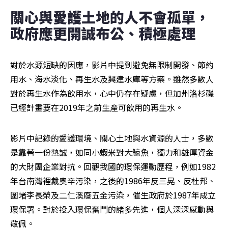
關心與愛護土地的人不會孤單，
政府應更開誠布公、積極處理
對於水源短缺的因應，影片中提到避免無限制開發、節約
用水、海水淡化、再生水及興建水庫等方案。雖然多數人
對於再生水作為飲用水，心中仍存在疑慮，但加州洛杉磯
已經計畫要在2019年之前生產可飲用的再生水。
影片中記錄的愛護環境、關心土地與水資源的人士，多數
是靠著一份熱誠，如同小蝦米對大鯨魚，獨力和雄厚資金
的大財團企業對抗。回觀我國的環保運動歷程，例如1982
年台南灣裡戴奧辛污染，之後的1986年反三晃、反杜邦、
圍堵李長榮及二仁溪廢五金污染，催生政府於1987年成立
環保署。對於投入環保奮鬥的諸多先進，個人深深感動與
敬佩。