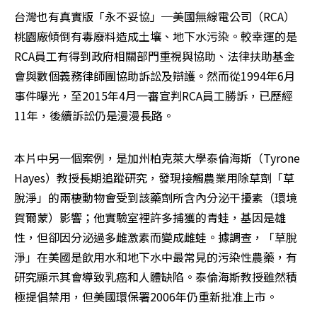
台灣也有真實版「永不妥協」─美國無線電公司（RCA）
桃園廠傾倒有毒廢料造成土壤、地下水污染。較幸運的是
RCA員工有得到政府相關部門重視與協助、法律扶助基金
會與數個義務律師團協助訴訟及辯護。然而從1994年6月
事件曝光，至2015年4月一審宣判RCA員工勝訴，已歷經
11年，後續訴訟仍是漫漫長路。
本片中另一個案例，是加州柏克萊大學泰倫海斯（Tyrone 
Hayes）教授長期追蹤研究，發現接觸農業用除草劑「草
脫淨」的兩棲動物會受到該藥劑所含內分泌干擾素（環境
賀爾蒙）影響；他實驗室裡許多捕獲的青蛙，基因是雄
性，但卻因分泌過多雌激素而變成雌蛙。據調查，「草脫
淨」在美國是飲用水和地下水中最常見的污染性農藥，有
研究顯示其會導致乳癌和人體缺陷。泰倫海斯教授雖然積
極提倡禁用，但美國環保署2006年仍重新批准上市。