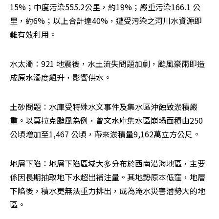
15%；中度污染555.2公里，約19%；嚴重污染166.1 公
里，約6%；以上合計達40%，遭受污染之河川水資源即
難有效利用。
水太濁：921 地震後，水土流失問題加劇，颱風豪雨即造
成原水濁度飆升，影響供水。
土砂問題：水庫受特殊水文事件及集水區沖蝕致淤積嚴
重。以莫拉克颱風為例，曾文水庫集水區崩塌面積由250 
公頃增加至1,467 公頃，帶來淤積量9,162萬立方公尺。
地層下陷：地層下陷區域大多分布於西南沿海地區，主要
係因長期抽取地下水超出補注量。其地勢原本低窪，地層
下陷後，積水更無法重力排出，成為淹水災害潛勢大的地
區。