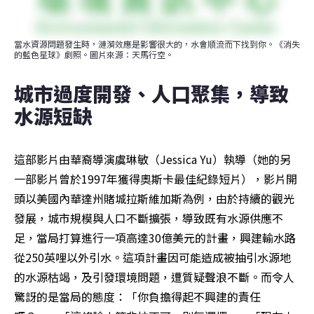
當水資源問題發生時，漣漪效應是影響很大的，水會順流而下找到你。《消失
的藍色星球》劇照。圖片來源：天馬行空。
城市過度開發、人口聚集，導致
水源短缺
這部影片由華裔導演虞琳敏（Jessica Yu）執導（她的另
一部影片曾於1997年獲得奧斯卡最佳紀錄短片），影片開
頭以美國內華達州賭城拉斯維加斯為例，由於持續的觀光
發展，城市規模與人口不斷擴張，導致既有水源供應不
足，當局打算進行一項高達30億美元的計畫，興建輸水路
從250英哩以外引水。這項計畫因可能造成被抽引水源地
的水源枯竭，及引發環境問題，遭質疑聲浪不斷。而令人
驚訝的是當局的態度：「你負擔得起不興建的責任