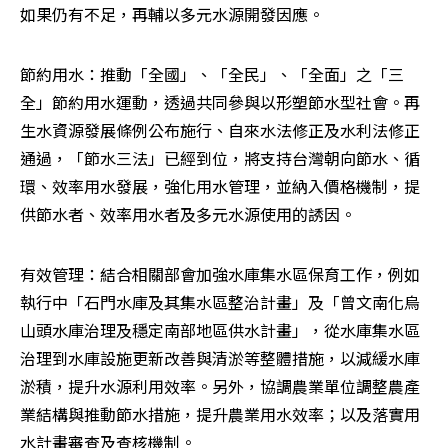
如果仍有不足，再輔以多元水源開發因應。
節約用水：推動「全國」、「全民」、「全面」之「三
全」節約用水運動，透過共同參與以形塑節水型社會。再
生水資源發展條例公布施行、自來水法修正及水利法修正
通過，「節水三法」已經到位，將支持台灣朝向節水、循
環、效率用水發展，強化用水管理，並納入價格機制，提
供節水者、效率用水者及多元水源使用的誘因。
有效管理：結合相關部會加強水庫集水區保育工作，例如
執行中「石門水庫及其集水區整治計畫」及「曾文南化烏
山頭水庫治理及穩定南部地區供水計畫」，從水庫集水區
治理到水庫設施更新改善與清淤等整體措施，以減緩水庫
淤積，提升水源利用效率。另外，協調農業單位調整農產
業結構與推動節水措施，提升農業用水效率；以及落實用
水計畫審查及查核機制。