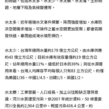
的問題，包括水太多、水太少、水太髒、水太濁、土砂問
題、地層下陷及氣候變遷等。
水太多：近年極端水文事件頻繁，降雨強度增加，水庫防
洪空間需求增加，可操作之蓄水空間更加受限；都會區開
發快速，暴雨造成淹水情形頻仍。
水太少：台灣年總用水量約179 億立方公尺，由水庫供應
約43 億立方公尺；目前水庫有效容量僅約19 億立方公
尺，佔年總用水量11%，遠低於日本的36%；另從水源運
用來看，台灣人均庫容平均每個人只有83 立方公尺，約僅
為美國1/36、中國1/4.5、日韓1/3、英國1/2。
水太髒：工業發展、人口成長，加上以往較缺乏環保意
識，河川水質遭受污染。依2007 年統計資料，50 條重要
河川全長約2,904 公里中，輕度污染436.4 公里，約