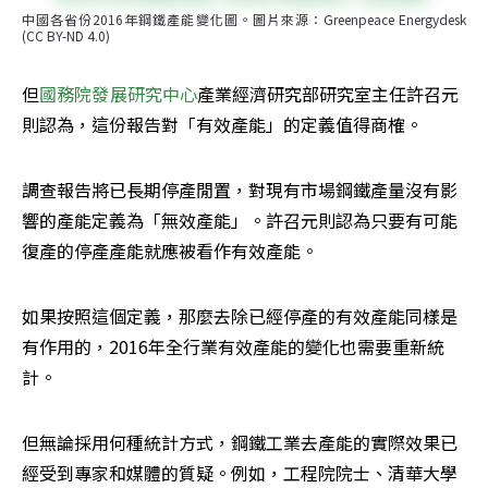
中國各省份2016年鋼鐵產能變化圖。圖片來源：Greenpeace Energydesk 
(CC BY-ND 4.0)
但
國務院發展研究中心
產業經濟研究部研究室主任許召元
則認為，這份報告對「有效產能」的定義值得商榷。
調查報告將已長期停產閒置，對現有市場鋼鐵產量沒有影
響的產能定義為「無效產能」。許召元則認為只要有可能
復產的停產產能就應被看作有效產能。
如果按照這個定義，那麼去除已經停產的有效產能同樣是
有作用的，2016年全行業有效產能的變化也需要重新統
計。
但無論採用何種統計方式，鋼鐵工業去產能的實際效果已
經受到專家和媒體的質疑。例如，工程院院士、清華大學