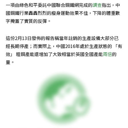
一項由綠色和平委託中國聯合鋼鐵網完成的
調查
指出，中
國鋼鐵行業轟轟烈烈的瘦身運動效果不佳，下降的體重數
字掩蓋了實質的反彈。
這份2月13日發佈的報告稱當年註銷的生產設備大部分已
經長期停產；而實際上，中國2016年處於生產狀態的 「有
效」 粗鋼產能還增加了大致相當於英國全國產能
兩倍
的
量。