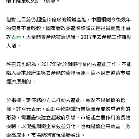
噸下降至6.5億—7億噸。
但對比目前仍超過10億噸的鋼鐵產能，中國鋼鐵今後幾年
的瘦身不會輕鬆。國家發改委產業協調司巡視員夏農此前
就
表示
，大量閒置產能被清除後，2017年去產能工作難度
大增。
許召元也認為，2017年對於鋼鐵行業的去產能工作，不能
陷入要求政府主導去產能的奇怪現象，這本身是違背市場
經濟原則的。
分指標、定任務的方式推動去產能，顯然不是最優的選
擇。許召元表示，面對中國鋼鐵行業總體產能嚴重過剩的
形勢，需要盡快建立起政府引導、市場起主要作用的長效
機制，以促進鋼鐵企業效益分化，也就是優企高效益，劣
企高成本，市場能夠實現優勝劣汰。