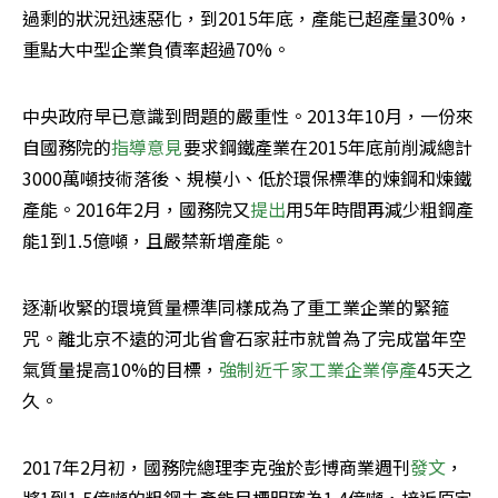
過剩的狀況迅速惡化，到2015年底，產能已超產量30%，
重點大中型企業負債率超過70%。
中央政府早已意識到問題的嚴重性。2013年10月，一份來
自國務院的
指導意見
要求鋼鐵產業在2015年底前削減總計
3000萬噸技術落後、規模小、低於環保標準的煉鋼和煉鐵
產能。2016年2月，國務院又
提出
用5年時間再減少粗鋼產
能1到1.5億噸，且嚴禁新增產能。
逐漸收緊的環境質量標準同樣成為了重工業企業的緊箍
咒。離北京不遠的河北省會石家莊市就曾為了完成當年空
氣質量提高10%的目標，
強制近千家工業企業停產
45天之
久。
2017年2月初，國務院總理李克強於彭博商業週刊
發文
，
將1到1.5億噸的粗鋼去產能目標明確為1.4億噸，接近原定