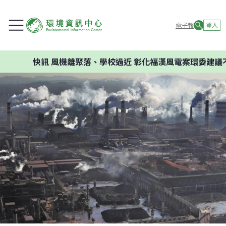
電子報
登入
快訊
風機離聚落、學校過近 彰化福漢風電案環委建議不應開