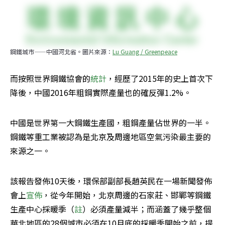
鋼鐵城市——中國河北省。圖片來源：
Lu Guang / Greenpeace
而按照世界鋼鐵協會的
統計
，經歷了2015年的史上首次下
降後，中國2016年粗鋼實際產量也的確反彈1.2%。
中國是世界第一大鋼鐵生產國，粗鋼產量佔世界的一半。
鋼鐵等重工業被認為是北京及周邊地區空氣污染最主要的
來源之一。
該報告發佈10天後，環保部副部長趙英民在一場新聞發佈
會上
宣佈
，從今年開始，北京周邊的石家莊、邯鄲等鋼鐵
生產中心採暖季（
註
）必須產量減半；而涵蓋了幾乎整個
華北地區的28個城市必須在10月底的採暖季開始之前，提