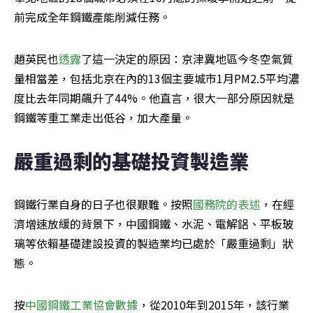
前完成全年鋼鐵產能削減任務。
趙英民也
透露
了這一決定的原因：京津冀地區今冬空氣質
量相當差，包括北京在內的13個主要城市1月PM2.5平均濃
度比去年同期飆升了44%。他直言，很大一部分原因就是
鋼鐵等重工業走出低谷，加大產量。
嚴重過剩的基礎投資製造業
鋼鐵行業自身的日子也很艱難。按照
國務院的表述
，在經
濟增速放緩的背景下，中國鋼鐵、水泥、電解鋁、平板玻
璃等依賴基礎建設投資的製造業均已處於「嚴重過剩」狀
態。
按
中國鋼鐵工業協會數據
，從2010年到2015年，該行業