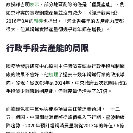
教授郝吉明
表示
，部分地區削除的僅是「僵屍產能」，例
如京津冀的實際鋼鐵產量並沒有減少。《經濟觀察報》
2016年8月的
報導
也指出，「河北省每年的去產能力度都
很大，但其鋼鐵實際產量卻幾乎每年都在增長」。
行政手段去產能的局限
國務院發展研究中心原副主任陳清泰認為行政手段強制關
廠的效果不會好。他
梳理
了過去十幾年鋼鐵行業的政策導
向，發現：從2003年到2014年，中央政府五次試圖用政策
手段減少鋼鐵過剩產能，但鋼產量仍增長了2.7倍。
而據綠色和平氣候與能源項目主任董連賽預測，「十三
五」期間，中國鋼材消費將從峰值進入下行期，呈波動緩
降趨勢。2020年預計粗鋼消費量將從2013年的峰值7.6億