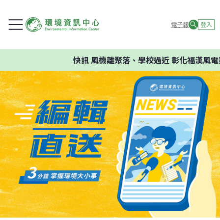
電子報
登入
快訊
風機離聚落、學校過近 彰化福漢風電