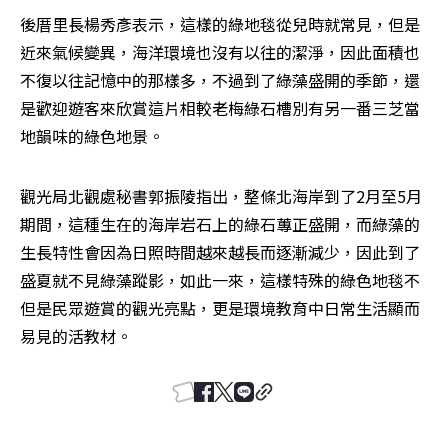
後厝里長楊秀彥表示，這樣的綠地毯從兒時就常見，但是
近來氣候變異，海洋環境也沒有以往的潔淨，因此面積也
不復以往記憶中的那樣多，不過到了綠藻盛開的季節，還
是歡迎遊客來欣賞這片相較老梅綠石槽別有另一番三芝當
地韻味的綠色地景。
觀光局北觀處秘書郭振陵指出，整條北海岸到了2月至5月
期間，這種生在的海岸岩石上的綠石蓴正盛開，而綠藻的
生長特性會因為日照時間越來越長而逐漸減少，因此到了
盛夏就不見綠藻蹤影，如此一來，這樣特殊的綠色地毯不
但是民眾遊賞的觀光亮點，更是環境教育中日常生活顯而
易見的活教材。