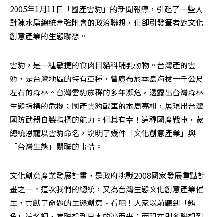
2005年1月11日「國產雲豹」的新聞報導，引起了一些人
對陳水扁總統牽強附會的政治聯想，但卻引發筆者對文化
創意產業的生態聯想。
雲豹，是一種敏捷的食肉目貓科哺乳動物。台灣產的雲
豹，是台灣地區的特有亞種，曾廣布於本島海拔一千公尺
左右的森林。台灣雲豹族群的多年瀕危，透露出台灣森林
生態指標的危機；國產雲豹戰車的本周亮相，展現出台灣
國防武器自製指標的能力。何其有幸！這種國產戰車，蒙
總統恩寵以雲豹命名，說明了幾件「文化創意產業」與
「台灣生態」關聯的事情。
文化創意產業發展計畫，是政府挑戰2008國家發展重點計
畫之一。這次我們的總統，又為台灣生態文化創意產業催
生，貢獻了命題的生態創意。看吧！大家以前聽到「鮪
魚」這名詞，常聯想到日本的沙西米；而現在則多聯想到