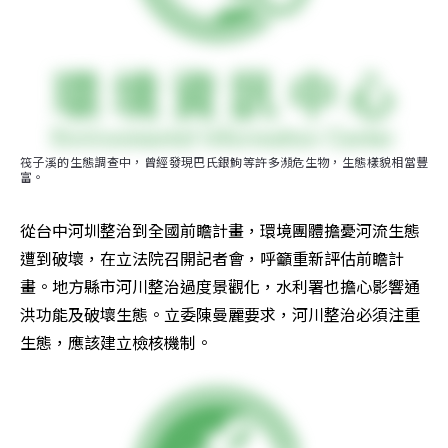
筏子溪的生態調查中，曾經發現巴氏銀鮈等許多瀕危生物，生態樣貌相當豐
富。
從台中河圳整治到全國前瞻計畫，環境團體擔憂河流生態
遭到破壞，在立法院召開記者會，呼籲重新評估前瞻計
畫。地方縣市河川整治過度景觀化，水利署也擔心影響通
洪功能及破壞生態。立委陳曼麗要求，河川整治必須注重
生態，應該建立檢核機制。