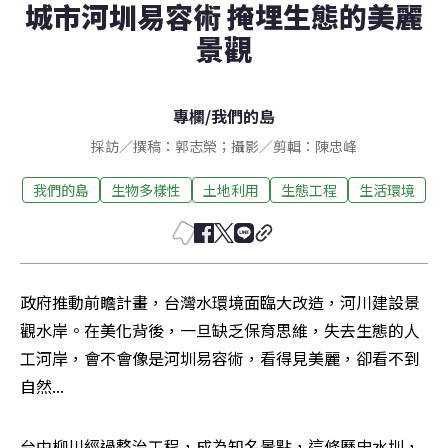
城市河圳易容術 掩埋生態的美麗
景觀
專欄
/
我們的島
採訪／撰稿：郭志榮；攝影／剪輯：陳忠峰
我們的島
生物多樣性
土地利用
生態工程
生活環境
政府推動前瞻計畫，台灣水環境面臨大改造，河川建設景
觀水岸。在美化背後，一旦缺乏保育思維，失去生態的人
工河岸，會不會像是河圳易容術，看得見美麗，卻看不到
自然...
台中柳川經過整治工程，成為知名景點，這條歷史水圳，