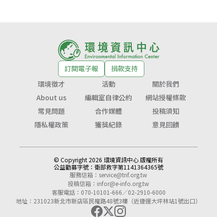
訂閱電子報
捐款支持
環境徵才
活動
關於我們
About us
編輯室自律公約
網站授權條款
常見問題
合作媒體
投稿須知
隱私權政策
獲獎紀錄
意見回饋
© Copyright 2026 環境資訊中心 版權所有
公益勸募字號：
衛部救字第1141364365號
服務信箱：
service@tnf.org.tw
投稿信箱：
infor@e-info.org.tw
客服電話：070-10101-666／02-2910-6000
地址：231023新北市新店區民權路48號3樓（近捷運大坪林站1號出口）