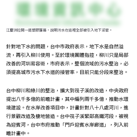
江慶洲拉開一道塑膠簾幕，說明污水在這裡全部被引入地下涵管。
針對地下水的問題，台中市政府表示，地下水是自然溢
流，再引入柳川使用。至於環境團體指控，柳川只是局部
改善的河圳易容術，市府表示，整個流域的污水整治，必
須提高城市污水下水道的接管率，目前只能分段來整治。
台中柳川和綠川的整治，擴大到筏子溪的改造，中央政府
提出八千多億的前瞻計畫，其中編列兩千多億，推動水環
境建設。在水岸改善項目中，計畫針對八十八處河川，進
行景觀改造及棲地營造。台中筏子溪緊鄰高鐵河段，被視
為迎賓河，台中市府推動「門戶迎賓水岸廊道」，列入前
瞻計畫中。