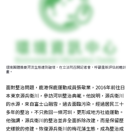
環境團體擔憂河流生態遭到破壞，在立法院召開記者會，呼籲重新評估前瞻計
畫。
面對整治問題，鹿港保鹿運動成員張敬業，2016年前往日
本東京源兵衛川，參訪河圳整治典範。他說明，源兵衛川
的水源，來自富士山融雪，過去面臨污染，經過居民三十
多年的整治，不只救回一條河圳，更形成地方社造運動。
他強調，源兵衛川的整治並非全面拆除改建，而是保留歷
史樣貌的修建。恢復源兵衛川的梅花藻生態，成為整治成