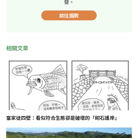
聲。
前往捐款
相關文章
當家徒四壁：看似符合生態卻是破壞的「砌石護岸」