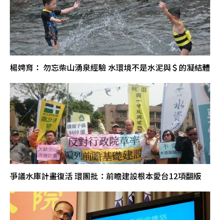
楊娉育： 勿忘柴山湧泉經驗 水環境不是水泥與＄的凝結體
爭議水庫計畫復活 環團批：前瞻建設根本愛台12項翻版