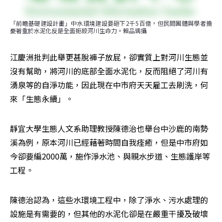
「前瞻基礎建設計畫」中水環境建設要砸下2千5百億，但民間團體與學者擔
憂著重於水泥化反是全面扼殺河川生命力。賴品瑀攝
江慶洲批判此舉更甚脫褲子放屁，卻實質上對河川生態並
沒有幫助，將河川的底部全面水泥化，反而阻絕了河川有
湧泉等的自淨功能，因此現在中市府天天雇工去刷洗，何
來「生態永續」。
靜宜大學生態人文系助理教授陳德治也舉台中沙鹿的南勢
溪為例，原本河川已經藉著時間自我痊癒，但是中市府如
今卻要編2000萬，施作淨水池、與親水步道、生態護岸等
工程。
陳德治認為，這些水環境工程中，除了淨水、污水處理的
設施是有需要的，但其他的水泥化卻是在嚴重干擾及破壞