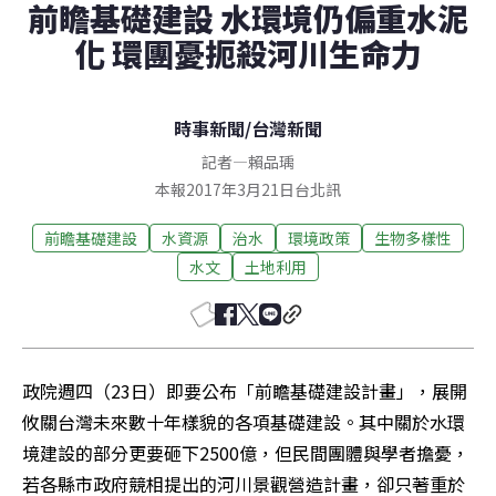
前瞻基礎建設 水環境仍偏重水泥
化 環團憂扼殺河川生命力
時事新聞
/
台灣新聞
記者
—
賴品瑀
本報2017年3月21日台北訊
前瞻基礎建設
水資源
治水
環境政策
生物多樣性
水文
土地利用
政院週四（23日）即要公布「前瞻基礎建設計畫」，展開
攸關台灣未來數十年樣貌的各項基礎建設。其中關於水環
境建設的部分更要砸下2500億，但民間團體與學者擔憂，
若各縣市政府競相提出的河川景觀營造計畫，卻只著重於