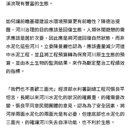
溪流現有豐富的生態。
如何讓前瞻基礎建設水環境預算更有前瞻性？陳德治提
醒，河川治理的目的應該是回復生態，人類休閒遊憩的需
求應該是居於次要，因此應是將河道回復自然狀態，而非
水泥化這些河川。立委陳曼麗也認為，應該盡量減少河道
中水泥工程，並且將工程預算轉為保育河川原生生態的預
算，並由本土生物的監測結果，來作為斷定整治工程績效
的指標。
「我們也不喜歡三面光」經濟部水利署副總工程司張良平
坦言，長期以來河川水泥化的狀況的確嚴重，的確需要改
變。張良平同意民間團體的意見，認為為了安全因素，將
河岸兩面水泥化的兩面光是有必要，但連底部也水泥化的
三面光，的確讓河川失去自淨功能，也不利於生態。