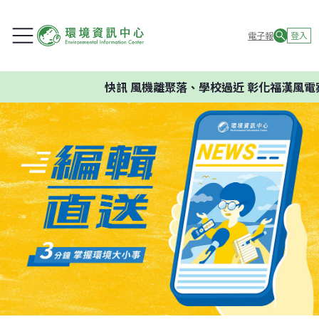
電子報
登入
快訊
風機離聚落、學校過近 彰化福漢風電案