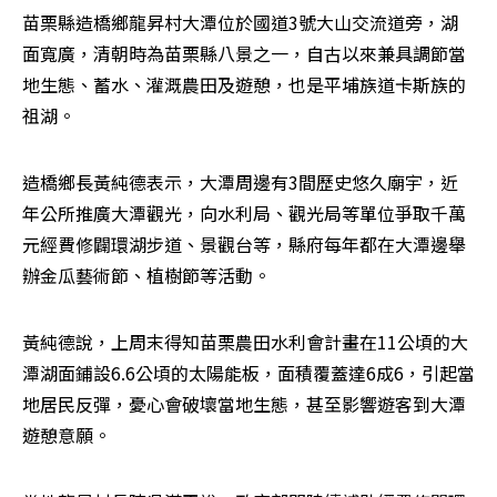
苗栗縣造橋鄉龍昇村大潭位於國道3號大山交流道旁，湖
面寬廣，清朝時為苗栗縣八景之一，自古以來兼具調節當
地生態、蓄水、灌溉農田及遊憩，也是平埔族道卡斯族的
祖湖。
造橋鄉長黃純德表示，大潭周邊有3間歷史悠久廟宇，近
年公所推廣大潭觀光，向水利局、觀光局等單位爭取千萬
元經費修闢環湖步道、景觀台等，縣府每年都在大潭邊舉
辦金瓜藝術節、植樹節等活動。
黃純德說，上周末得知苗栗農田水利會計畫在11公頃的大
潭湖面鋪設6.6公頃的太陽能板，面積覆蓋達6成6，引起當
地居民反彈，憂心會破壞當地生態，甚至影響遊客到大潭
遊憩意願。