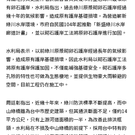
有卵石護岸，水利局指出，過去綠川原漿砌卵石護岸經過
幾十年的氣候影響，造成原有護岸基礎損壞，為營造嶄新
綠川水岸環境，市府自民國104年起推動「新盛綠川水岸
廊道計畫」，並以砌石護岸工法將原卵石護岸進行加固。
水利局表示，以前綠川原漿砌卵石護岸經過長年的氣候影
響，造成原有護岸基礎損壞，因此水利局以砌石護岸工法
將原有護岸保護加固，不僅能補強基礎安全，砌石護岸多
孔隙的特性也可做為生態棲地，並提供生物豪大雨躲避的
空間，目前工程仍在施工中。
周廷彰指出，近幾十年來，綠川防洪標準不斷提高，而中
山綠橋雖為台中市歷史建築，但其通洪斷面不足，僅約14
平方公尺，只有上游河道面積的一半，為改善此排洪瓶
頸，水利局在不損及中山綠橋的前提下，採用台中特有的