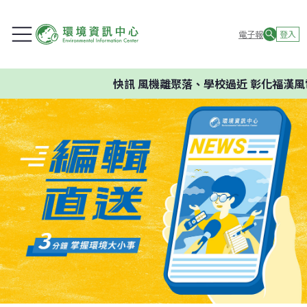
電子報
登入
快訊
風機離聚落、學校過近 彰化福漢風