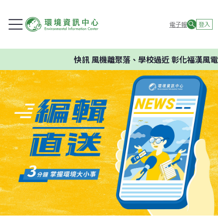
電子報
登入
快訊
風機離聚落、學校過近 彰化福漢風電