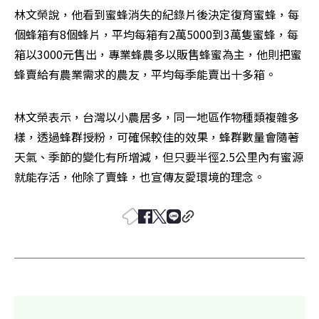
林文榮說，他看到蜜蜂消失的紀錄片後決定復育蜜蜂，每
個蜂箱有8個蜂片，平均每箱有2萬5000到3萬隻蜜蜂，每
箱以3000元售出，專業蜂農多以販售蜂蜜為主，他則把蜜
蜂賣給有農業需求的農友，平均每季能賣出十多箱。
林文榮表示，台灣以小農居多，同一地區作物種類複雜多
樣，透過蜂群授粉，可確保較佳的效果，蜂群數量會隨著
天氣、季節的變化有所增減，但只要半徑2.5公里內有蜜源
就能存活，他除了賣蜂，也宣傳友愛環境的理念。