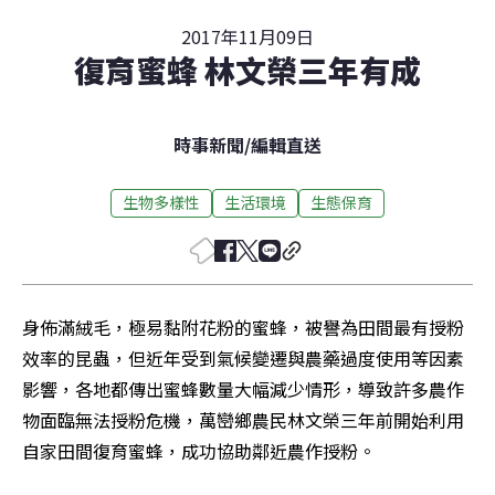
2017年11月09日
復育蜜蜂 林文榮三年有成
時事新聞
/
編輯直送
生物多樣性
生活環境
生態保育
身佈滿絨毛，極易黏附花粉的蜜蜂，被譽為田間最有授粉
效率的昆蟲，但近年受到氣候變遷與農藥過度使用等因素
影響，各地都傳出蜜蜂數量大幅減少情形，導致許多農作
物面臨無法授粉危機，萬巒鄉農民林文榮三年前開始利用
自家田間復育蜜蜂，成功協助鄰近農作授粉。