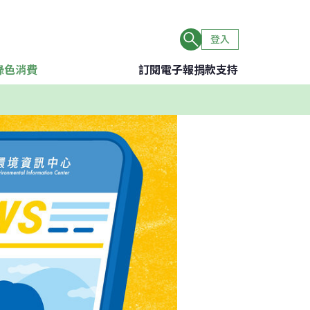
登入
綠色消費
訂閱電子報
捐款支持