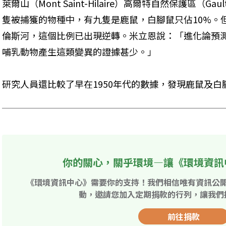
萊爾山（Mont Saint-Hilaire）高爾特自然保護區（Gault 
隻被捕獲的物種中，有九隻是鹿鼠，白腳鼠只佔10%。
倫斯河，這個比例已出現逆轉。米立恩說：「進化論預
哺乳動物產生這類變異的證據甚少。」
研究人員還比較了早在1950年代的數據，發現鹿鼠及
你的關心，關乎環境—讓《環境資訊
《環境資訊中心》需要你的支持！我們相信唯有資訊公
動，邀請您加入定期捐款的行列，讓我們
前往捐款