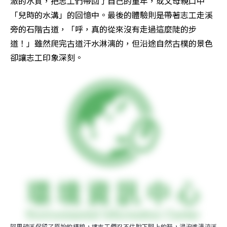
澈的水質，把志工們帶回了自己的童年，或父母親口中
「兒時的水溝」的回憶中。最後的體驗則是帶著志工走溪
旁的石階古道，「呼，真的從來沒有走過這麼陡的步
道！」雖然爬完古道汗水淋漓的，但沿途自然古樸的景色
卻讓志工印象深刻。
阿里磅溪保留了原始的樣貌，讓志工們忍不住脫下腳上的鞋，浸泡進清涼溪