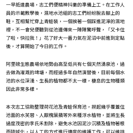
一早抵達農場，志工們便精神抖擻的準備上工。在工作人
員的示範教學後，濕地水池組的志工們紛紛脫去腳上的
鞋，互相幫忙穿上青蛙裝，一個挨著一個踩進泥濘的濕地
裡，不一會兒便聽到從池邊傳來一陣陣驚呼聲，「又卡住
了啦，快拉我！」花了好大一番力氣在泥沼中前進到定點
後，才算開始了今日的工作。
阿里磅生態農場依地勢由高至低共有七個天然湧泉池，過
去做為灌溉的埤塘，而經過多年自然演替後，目前每個水
池的水位深淺、生長的植物都不太一樣，棲息的生物種類
因此非常多樣。
本次志工協助整理荷花池及青蛙保育池，撈起幾乎覆蓋住
池面的水芙蓉、人厭槐葉蘋等外來種浮水植物，並將生長
過度茂密的李氏禾割除，避免水池因泥沙沉積及植物著根
而陸域化，以人工的方式進行適度的維護工作，可以維持