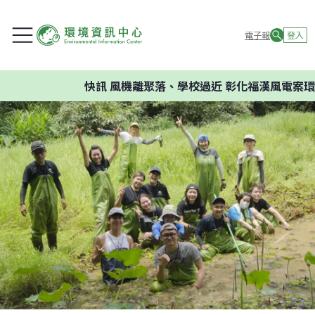
電子報
登入
快訊
風機離聚落、學校過近 彰化福漢風電案環委建議