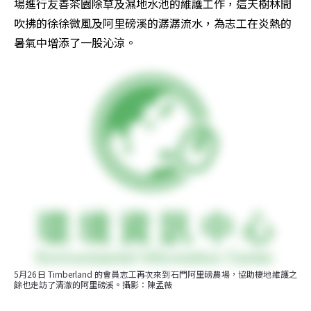
場進行友善茶園除草及濕地水池的維護工作，這天樹林間
吹拂的徐徐微風及阿里磅溪的潺潺流水，為志工在炎熱的
暑氣中增添了一股沁涼。
5月26日 Timberland 的會員志工再次來到石門阿里磅農場，協助棲地維護之
餘也走訪了清澈的阿里磅溪。攝影：陳孟薇