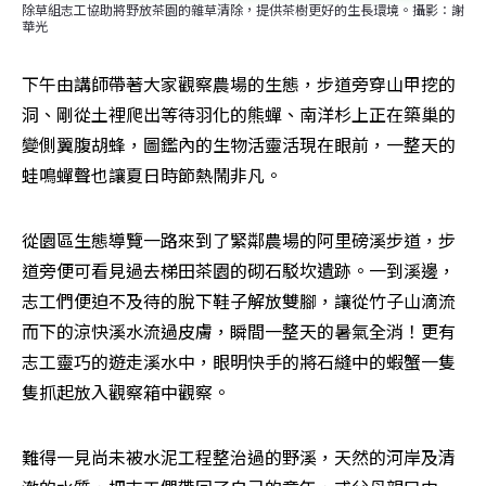
除草組志工協助將野放茶園的雜草清除，提供茶樹更好的生長環境。攝影：謝
華光
下午由講師帶著大家觀察農場的生態，步道旁穿山甲挖的
洞、剛從土裡爬出等待羽化的熊蟬、南洋杉上正在築巢的
變側翼腹胡蜂，圖鑑內的生物活靈活現在眼前，一整天的
蛙鳴蟬聲也讓夏日時節熱鬧非凡。
從園區生態導覽一路來到了緊鄰農場的阿里磅溪步道，步
道旁便可看見過去梯田茶園的砌石駁坎遺跡。一到溪邊，
志工們便迫不及待的脫下鞋子解放雙腳，讓從竹子山滴流
而下的涼快溪水流過皮膚，瞬間一整天的暑氣全消！更有
志工靈巧的遊走溪水中，眼明快手的將石縫中的蝦蟹一隻
隻抓起放入觀察箱中觀察。
難得一見尚未被水泥工程整治過的野溪，天然的河岸及清