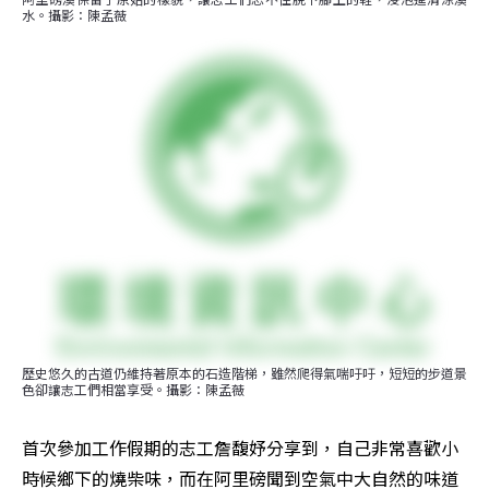
水。攝影：陳孟薇
歷史悠久的古道仍維持著原本的石造階梯，雖然爬得氣喘吁吁，短短的步道景
色卻讓志工們相當享受。攝影：陳孟薇
首次參加工作假期的志工詹馥妤分享到，自己非常喜歡小
時候鄉下的燒柴味，而在阿里磅聞到空氣中大自然的味道