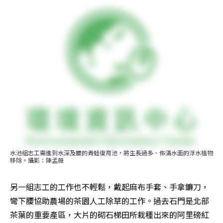
水池組志工需進到水深及腰的青蛙復育池，將生長過多、佈滿水面的浮水植物
移除。攝影：陳孟薇
另一組志工的工作也不輕鬆，戴起麻布手套、手拿鐮刀，
彎下腰協助農場的茶園人工除草的工作。過去石門是北部
茶葉的重要產區，大片的砌石梯田所栽種出來的阿里磅紅