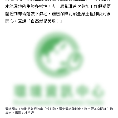
水池濕地的生態多樣性。志工馮紫琳首次參加工作假期便
體驗到穿青蛙裝下濕地，雖然深陷泥沼全身土但卻感到很
開心，直說「自然就是美啦！」
濕地組志工協助將著根的李氏禾割除，避免濕地陸域化，騰出更多空間讓生物
棲息。攝影：林芊妤