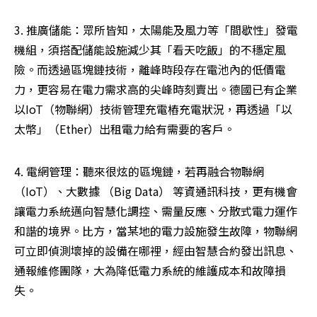
3. 推廣儲能：眾所皆知，太陽能及風力等「間歇性」發電
機組，須搭配儲能設施減少其「看天吃飯」的不穩定風
險。而透過區塊鏈技術，離峰時段存在電池內的低價電
力，更容易在電力需求高的尖峰時刻賣出。德國已有企業
以IoT（物聯網）技術管理充電樁充電狀況，再透過「以
太幣」（Ether）出租電力給有需要的客戶。
4. 電網管理：聽來很炫的區塊鏈，若再融合物聯網 
（IoT）、大數據 （Big Data） 等資通訊科技，更有機會
讓電力系統邁向智慧化調控、需量反應、分散式電力運作
和諧的境界。比方，當某地的電力設施發生故障，物聯網
可立即偵測壞掉的設備在哪裡，經由智慧合約發出訊息、
通報維修團隊，大為降低電力系統的維護成本和故障損
失。