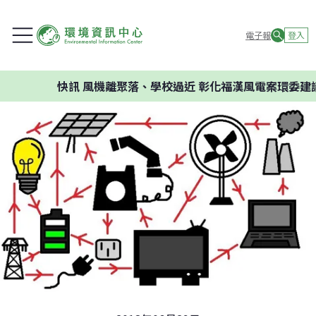
電子報
登入
快訊
風機離聚落、學校過近 彰化福漢風電案環委建議不應