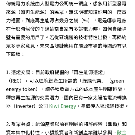
傳統電力系統由大型電力公司統一調度，想多用新型發電
來源（如再生能源）的民眾，無法明確知道你用的一度電
力裡面，到底再生能源占幾分之幾（%）？電是哪家電廠
在什麼時候發的？遑論當自家有多餘電力時，如何賣給隔
壁有需要的用戶了。若從區塊鏈的技術特性出發，再歸納
眾多專家意見，未來區塊鏈應用在能源市場的範圍約有以
下四種：
1. 憑證交易：目前政府提倡的「再生能源憑證」
（REC），可以區塊鏈產生所謂的「綠能代幣」（green 
energy token），讓各種發電方式的成本產生明確區隔，
釋放再生能源的交易潛力。國內已有一家太陽能電流轉換
器（inverter）公司 
Kiwi Energy
，準備導入區塊鏈技術。
2. 群眾募資：能源產業以前有明顯的特許經營（壟斷）和
資本集中化特性，小額投資者和新創產業難以參與。
數金