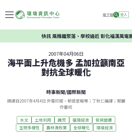
電子報
登入
快訊
風機離聚落、學校過近 彰化福漢風電案
2007年04月06日
海平面上升危機多 孟加拉籲南亞
對抗全球暖化
時事新聞
/
國際新聞
摘譯自2007年4月4日 外電印度，新德里報導；丁秋仁編譯；蔡麗
伶審校
水文
土地利用
饑荒
循環經濟
氣候變遷
生物多樣性
農林漁牧業
全球暖化
環境經濟