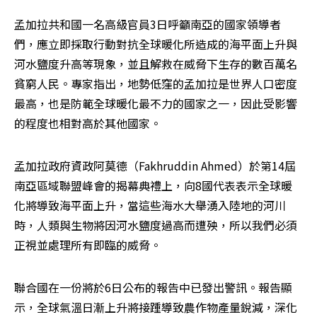
孟加拉共和國一名高級官員3日呼籲南亞的國家領導者
們，應立即採取行動對抗全球暖化所造成的海平面上升與
河水鹽度升高等現象，並且解救在威脅下生存的數百萬名
貧窮人民。專家指出，地勢低窪的孟加拉是世界人口密度
最高，也是防範全球暖化最不力的國家之一，因此受影響
的程度也相對高於其他國家。 
孟加拉政府資政阿莫德（Fakhruddin Ahmed）於第14屆
南亞區域聯盟峰會的揭幕典禮上，向8國代表表示全球暖
化將導致海平面上升，當這些海水大舉湧入陸地的河川
時，人類與生物將因河水鹽度過高而遭殃，所以我們必須
正視並處理所有即臨的威脅。 
聯合國在一份將於6日公布的報告中已發出警訊。報告顯
示，全球氣溫日漸上升將接踵導致農作物產量銳減，深化