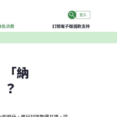
登入
綠色消費
訂閱電子報
捐款支持
：「納
」？
大的部分，進行討論取得共識，這