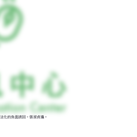
法化的負面誘因。張淑貞攝。