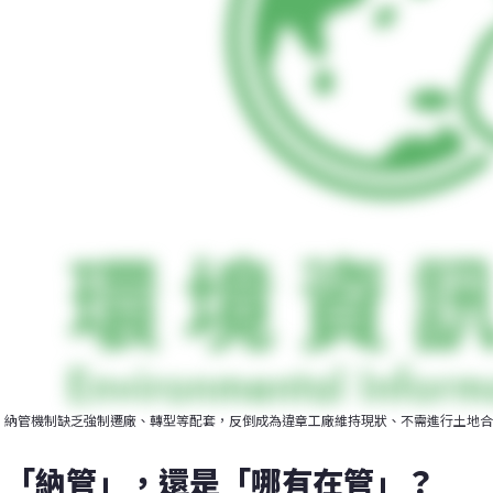
納管機制缺乏強制遷廠、轉型等配套，反倒成為違章工廠維持現狀、不需進行土地合
「納管」，還是「哪有在管」？