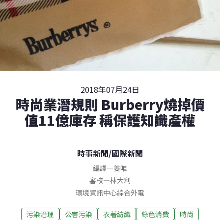
2018年07月24日
時尚業潛規則 Burberry燒掉價
值11億庫存 稱保護知識產權
時事新聞
/
國際新聞
編譯
—
姜唯
審校
—
林大利
環境資訊中心綜合外電
污染治理
公害污染
衣著紡織
綠色消費
時尚