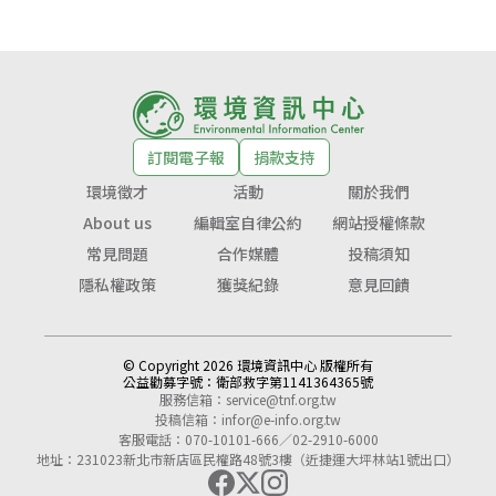
訂閱電子報
捐款支持
環境徵才
活動
關於我們
About us
編輯室自律公約
網站授權條款
常見問題
合作媒體
投稿須知
隱私權政策
獲獎紀錄
意見回饋
© Copyright 2026 環境資訊中心 版權所有
公益勸募字號：
衛部救字第1141364365號
服務信箱：
service@tnf.org.tw
投稿信箱：
infor@e-info.org.tw
客服電話：070-10101-666／02-2910-6000
地址：231023新北市新店區民權路48號3樓（近捷運大坪林站1號出口）