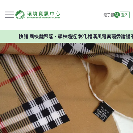
電子報
登入
快訊
風機離聚落、學校過近 彰化福漢風電案環委建議不應開