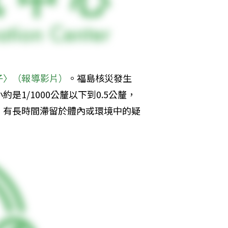
子〉
（報導影片）
。福島核災發生
1/1000公釐以下到0.5公釐，
，有長時間滯留於體內或環境中的疑