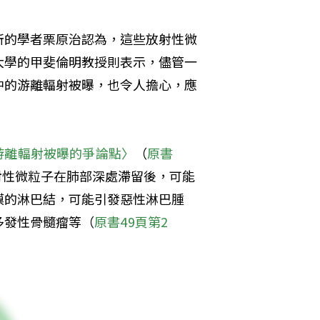
所的學者栗原治認為，這些放射性微
大學的甲斐倫明教授則表示，儘管一
中的游離輻射被曝，也令人擔心，應
游離輻射被曝的爭論點〉
（
原書
射性微粒子在肺部深處滯留後，可能
膜的淋巴結，可能引發惡性淋巴腫
多發性骨髓瘤等（
原書49頁第2