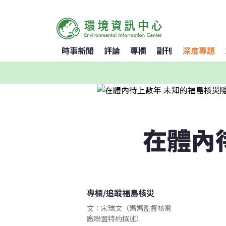
時事新聞
評論
專欄
副刊
深度專題
在體內
專欄
/
追蹤福島核災
文：宋瑞文（媽媽監督核電
廠聯盟特約撰述）