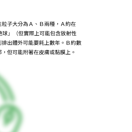
性粒子大分為Ａ、Ｂ兩種，Ａ約在
銫球」（但實際上可能包含放射性
到排出體外可能要耗上數年。Ｂ約數
部，但可能附著在皮膚或黏膜上。