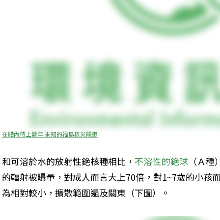
在體內待上數年 未知的福島核災隱患
和可溶於水的放射性銫核種相比，
不溶性的銫球
（Ａ種
的輻射被曝量，對成人而言大上70倍，對1~7歲的小孩
為相對較小，擴散範圍遍及關東（下圖）。