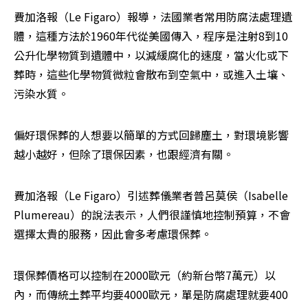
費加洛報（Le Figaro）報導，法國業者常用防腐法處理遺
體，這種方法於1960年代從美國傳入，程序是注射8到10
公升化學物質到遺體中，以減緩腐化的速度，當火化或下
葬時，這些化學物質微粒會散布到空氣中，或進入土壤、
污染水質。
偏好環保葬的人想要以簡單的方式回歸塵土，對環境影響
越小越好，但除了環保因素，也跟經濟有關。
費加洛報（Le Figaro）引述葬儀業者普呂莫侯（Isabelle 
Plumereau）的說法表示，人們很謹慎地控制預算，不會
選擇太貴的服務，因此會多考慮環保葬。
環保葬價格可以控制在2000歐元（約新台幣7萬元）以
內，而傳統土葬平均要4000歐元，單是防腐處理就要400