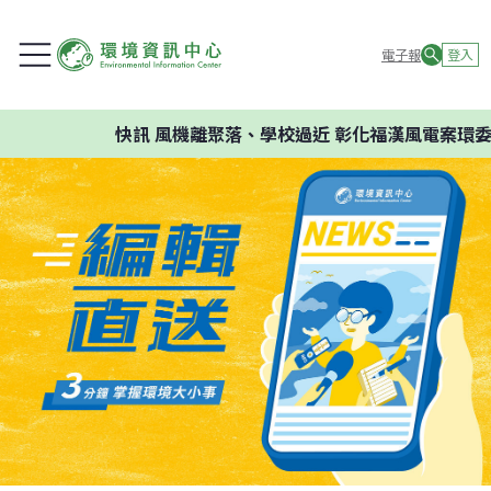
電子報
登入
快訊
風機離聚落、學校過近 彰化福漢風電案環委