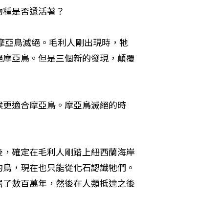
物種是否還活著？
成摩亞鳥滅絕。毛利人剛出現時，牠
絕摩亞鳥。但是三個新的發現，顛覆
候更適合摩亞鳥。摩亞鳥滅絕的時
後，確定在毛利人剛踏上紐西蘭海岸
的鳥，現在也只能從化石認識牠們。
居了數百萬年，然後在人類抵達之後