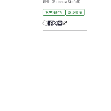
福夫（Rebecca Stefoff）
第三種猩猩
環境書摘