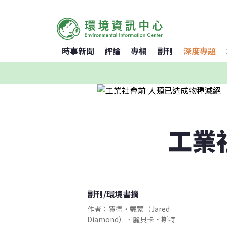
時事新聞
評論
專欄
副刊
深度專題
工業
副刊
/
環境書摘
作者：賈德・戴蒙（Jared
Diamond）、麗貝卡・斯特