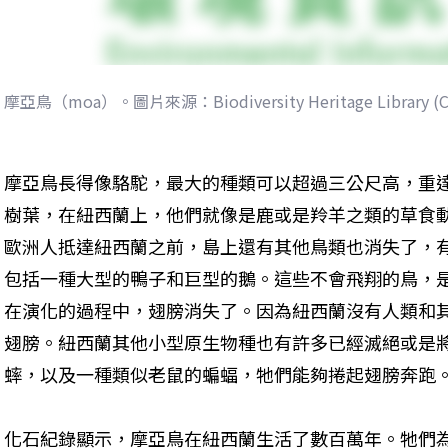
摩亞鳥（moa）。圖片來源：Biodiversity Heritage Library (CC
摩亞鳥長得像駱駝，最大的種類可以超過三公尺高，重達
樹葉，在紐西蘭上，他們就像是鹿或是羚羊之類的草食
歐洲人抵達紐西蘭之前，島上還有其他鳥類也消失了，
包括一種大型的鴨子和巨型的鵝。這些不會飛翔的鳥，
在演化的過程中，翅膀消失了。因為紐西蘭沒有人類和
翅膀。紐西蘭其他小型原生物種也有許多已經滅絕或是
蟀，以及一種類似老鼠的蝙蝠，牠們能夠捲起翅膀奔跑
化石紀錄顯示，摩亞鳥在紐西蘭生活了數百萬年。牠們