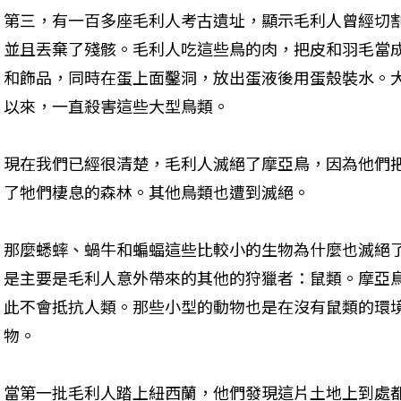
第三，有一百多座毛利人考古遺址，顯示毛利人曾經切
並且丟棄了殘骸。毛利人吃這些鳥的肉，把皮和羽毛當
和飾品，同時在蛋上面鑿洞，放出蛋液後用蛋殼裝水。
以來，一直殺害這些大型鳥類。
現在我們已經很清楚，毛利人滅絕了摩亞鳥，因為他們
了牠們棲息的森林。其他鳥類也遭到滅絕。
那麼蟋蟀、蝸牛和蝙蝠這些比較小的生物為什麼也滅絕
是主要是毛利人意外帶來的其他的狩獵者：鼠類。摩亞
此不會抵抗人類。那些小型的動物也是在沒有鼠類的環
物。
當第一批毛利人踏上紐西蘭，他們發現這片土地上到處